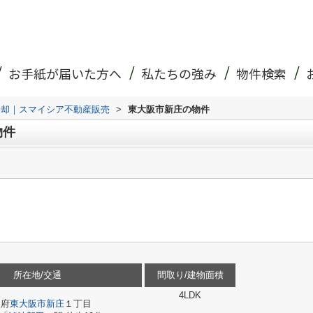
お手紙が届いた方へ
私たちの強み
物件検索
売却｜スマイシア不動産販売
>
東大阪市新庄の物件
物件
所在地/交通
間取り/建物面積
4LDK
阪府
東大阪市
新庄
１丁目