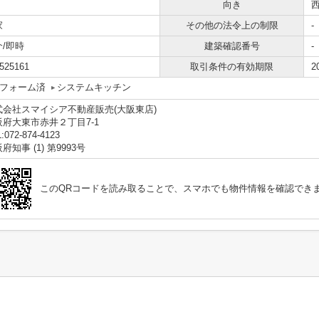
向き
家
その他の法令上の制限
-
介/即時
建築確認番号
-
525161
取引条件の有効期限
2
フォーム済
システムキッチン
式会社スマイシア不動産販売(大阪東店)
阪府大東市赤井２丁目7-1
:072-874-4123
府知事 (1) 第9993号
このQRコードを読み取ることで、スマホでも物件情報を確認でき