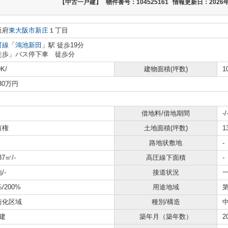
【中古一戸建】
物件番号：104525161
情報更新日：2026年
阪府
東大阪市
新庄
１丁目
町線
「
鴻池新田
」駅 徒歩19分
徒歩」バス停下車 徒歩分
K/
建物面積(坪数)
1
180万円
借地料/借地期間
-/
有権
土地面積(坪数)
1
路地状敷地
-
37㎡/-
高圧線下面積
-
/-
接道状況
一
%/200%
用途地域
街化区域
種別/構造
建
築年月（築年数）
2