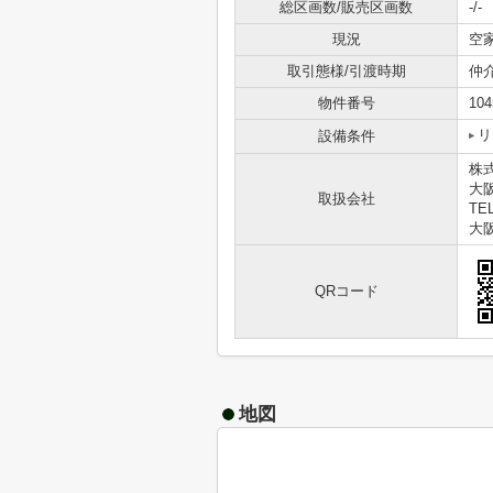
総区画数/販売区画数
-/-
現況
空
取引態様/引渡時期
仲
物件番号
104
リ
設備条件
株
大
取扱会社
TEL
大阪
QRコード
地図