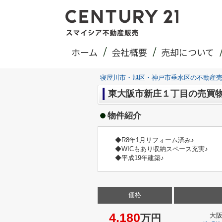
ホーム
会社概要
売却について
寝屋川市・旭区・神戸市垂水区の不動産
東大阪市新庄１丁目の売買
物件紹介
◆R8年1月リフォーム済み♪
◆WICもあり収納スペース充実♪
◆平成19年建築♪
価格
4,180
大
万円