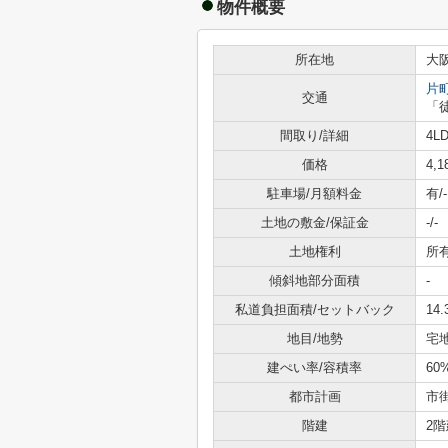
物件概要
所在地
大
片
交通
「
間取り/詳細
4LD
価格
4,
駐車場/月額料金
有/-
土地の敷金/保証金
-/-
土地権利
所
傾斜地部分面積
-
私道負担面積/セットバック
14.
地目/地勢
宅地
建ぺい率/容積率
60
都市計画
市
階建
2階