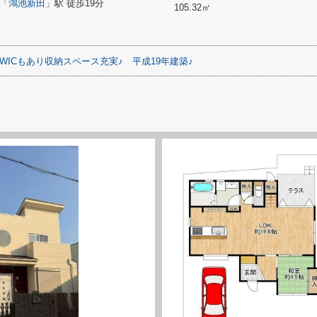
「
鴻池新田
」駅 徒歩19分
105.32㎡
WICもあり収納スペース充実♪
平成19年建築♪