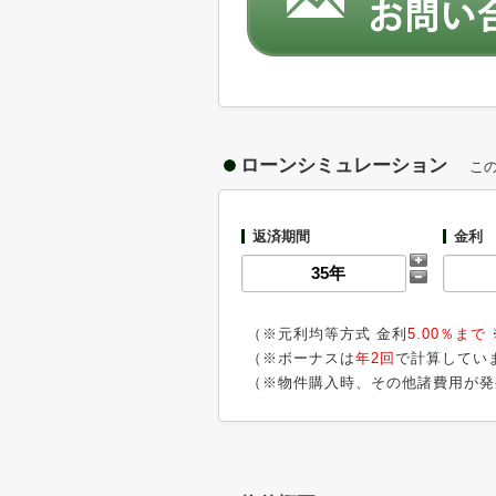
ローンシミュレーション
こ
返済期間
金利
（※元利均等方式 金利
5.00％まで
（※ボーナスは
年2回
で計算してい
（※物件購入時、その他諸費用が発