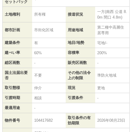
セットバック
一方(南西 公道 8.
土地権利
所有権
接道状況
0m 間口 4.8m)
第二種中高層住
都市計画
市街化区域
用途地域
居専用
建築条件
地目/地勢
有
宅地/-
建ぺい率
容積率
60%
200%
総区画数
販売区画数
-
-
国土法届出要
その他の法令
不要
準防火地域
否
上の制限
取引態様
現況
仲介
更地
引渡時期
引渡条件
相談
-
最適用途
-
取引条件の有
物件番号
104417682
2026年08月23日
効期限