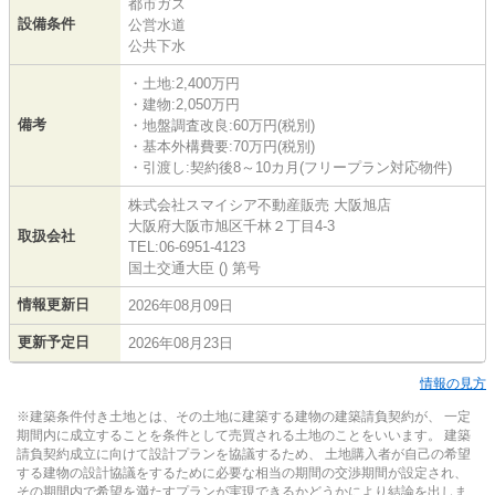
都市ガス
設備条件
公営水道
公共下水
・土地:2,400万円
・建物:2,050万円
備考
・地盤調査改良:60万円(税別)
・基本外構費要:70万円(税別)
・引渡し:契約後8～10カ月(フリープラン対応物件)
株式会社スマイシア不動産販売 大阪旭店
大阪府大阪市旭区千林２丁目4-3
取扱会社
TEL:06-6951-4123
国土交通大臣 () 第号
情報更新日
2026年08月09日
更新予定日
2026年08月23日
情報の見方
※建築条件付き土地とは、その土地に建築する建物の建築請負契約が、 一定
期間内に成立することを条件として売買される土地のことをいいます。 建築
請負契約成立に向けて設計プランを協議するため、 土地購入者が自己の希望
する建物の設計協議をするために必要な相当の期間の交渉期間が設定され、
その期間内で希望を満たすプランが実現できるかどうかにより結論を出しま