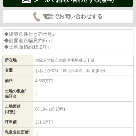
電話でお問い合わせする
◆建築条件付き売土地♪
◆前面道路幅員約8ｍ♪
◆土地面積約18.2坪♪
所在地
大阪府
大阪市都島区
毛馬町
５丁目
交通
おおさか東線
「
城北公園通
」駅 徒歩8分
価格
4,580万円
土地の敷金/
-/-
保証金
土地面積
60.19㎡(18.20坪)
(坪数)
坪単価
251.6万円
私道負担面積/
-/-