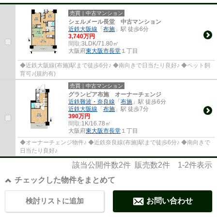
売買｜中古マンション
シェルメール長堂 中古マンション
近鉄大阪線
「
布施
」駅 徒歩6分
3,740万円
間取:
3LDK/71.80㎡
大阪府
東大阪市
長堂
１丁目
◆近鉄大阪線(布施)駅まで徒歩6分♪ ◆南向きで日当たり良好♪ ◆ペット飼
育可♪(規約有)
売買｜中古マンション
グランピア布施 オーナーチェンジ
近鉄難波・奈良線
「
布施
」駅 徒歩6分
近鉄大阪線
「
布施
」駅 徒歩7分
390万円
間取:
1K/16.78㎡
大阪府
東大阪市
長堂
１丁目
◆オーナーチェンジ物件♪ ◆近鉄奈良線(布施)駅まで徒歩6分♪ ◆南向きで
日当たり良好♪
該当公開件数
2
件 販売数
2
件
1-2
件表示
チェックした物件をまとめて
検討リストに追加
お問い合わせ