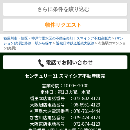
さらに条件を絞り込む
物件リクエスト
寝屋川市・旭区・神戸市垂水区の不動産売却｜スマイシア不動産販売
>
(マン
ション(売買))路線・駅から探す
>
近畿日本鉄道近鉄大阪線
>
布施駅のマンショ
ン(売買)
電話でお問い合わせ
センチュリー21 スマイシア不動産販売
営業時間：10:00～20:00
定休日：第1,3火曜、水曜
香里本店電話番号 ：072-802-4123
大阪旭店電話番号 ：06-6951-4123
神戸垂水店電話番号：078-781-4444
加古川店電話番号 ：079-424-4123
大阪東店電話番号 ：072-874-4123
免許番号：国土交通大臣 (1) 第9993号