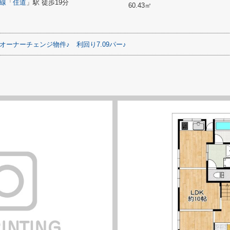
線
「
住道
」駅 徒歩19分
60.43㎡
オーナーチェンジ物件♪
利回り7.09パー♪