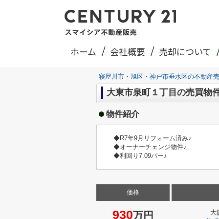
ホーム
会社概要
売却について
寝屋川市・旭区・神戸市垂水区の不動産
大東市泉町１丁目の売買物
物件紹介
◆R7年9月リフォーム済み♪
◆オーナーチェンジ物件♪
◆利回り7.09パー♪
価格
930
大
万円