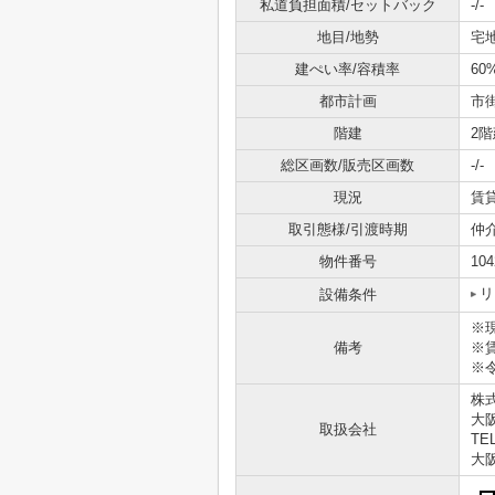
私道負担面積/セットバック
-/-
地目/地勢
宅地
建ぺい率/容積率
60
都市計画
市
階建
2階
総区画数/販売区画数
-/-
現況
賃
取引態様/引渡時期
仲
物件番号
104
リ
設備条件
※
備考
※賃
※令
株
大
取扱会社
TEL
大阪