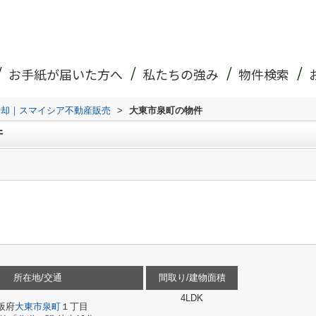
お手紙が届いた方へ
私たちの強み
物件検索
売却｜スマイシア不動産販売
>
大東市泉町の物件
件
所在地/交通
間取り/建物面積
4LDK
阪府
大東市
泉町
１丁目