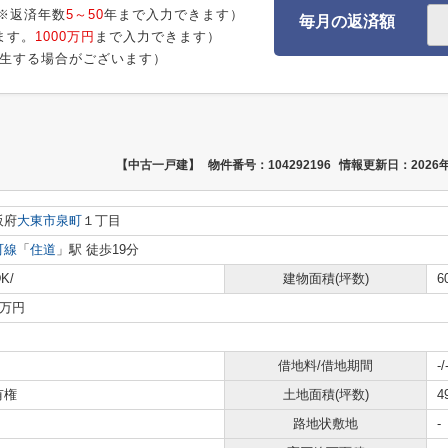
※返済年数
5～50
年まで入力できます）
毎月の返済額
ます。
1000万円
まで入力できます）
生する場合がございます）
【中古一戸建】
物件番号：104292196
情報更新日：2026年
阪府
大東市
泉町
１丁目
町線
「
住道
」駅 徒歩19分
K/
建物面積(坪数)
6
0万円
借地料/借地期間
-/
有権
土地面積(坪数)
4
路地状敷地
-