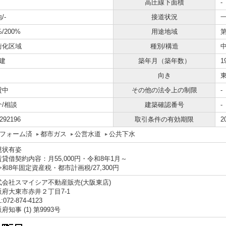
高圧線下面積
-
/-
接道状況
一
%/200%
用途地域
街化区域
種別/構造
建
築年月（築年数）
1
向き
貸中
その他の法令上の制限
-
介/相談
建築確認番号
-
292196
取引条件の有効期限
2
フォーム済
都市ガス
公営水道
公共下水
現状有姿
貸借契約内容：月55,000円・令和8年1月～
和8年固定資産税・都市計画税/27,300円
式会社スマイシア不動産販売(大阪東店)
阪府大東市赤井２丁目7-1
:072-874-4123
府知事 (1) 第9993号