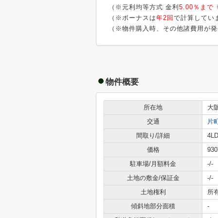
（※元利均等方式 金利
5.00％まで
（※ボーナスは
年2回
で計算してい
（※物件購入時、その他諸費用が発
物件概要
所在地
大
交通
片
間取り/詳細
4LD
価格
93
駐車場/月額料金
-/-
土地の敷金/保証金
-/-
土地権利
所
傾斜地部分面積
-