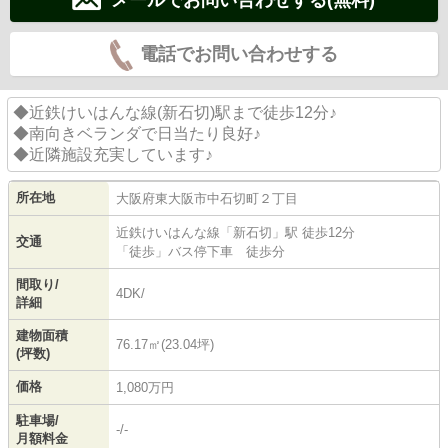
電話でお問い合わせする
◆近鉄けいはんな線(新石切)駅まで徒歩12分♪
◆南向きベランダで日当たり良好♪
◆近隣施設充実しています♪
所在地
大阪府
東大阪市
中石切町
２丁目
近鉄けいはんな線
「
新石切
」駅 徒歩12分
交通
「徒歩」バス停下車 徒歩分
間取り/
4DK/
詳細
建物面積
76.17㎡(23.04坪)
(坪数)
価格
1,080万円
駐車場/
-/-
月額料金