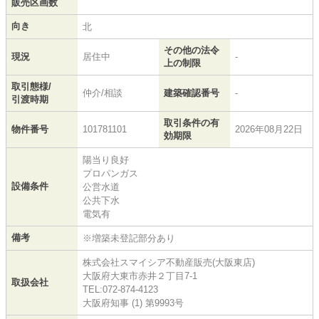
販売区画数
向き
北
その他の法令
現況
居住中
-
上の制限
取引態様/
仲介/相談
建築確認番号
-
引渡時期
取引条件の有
物件番号
101781101
2026年08月22日
効期限
陽当り良好
プロパンガス
設備条件
公営水道
公共下水
電気有
備考
※増築未登記部分あり
株式会社スマイシア不動産販売(大阪東店)
大阪府大東市赤井２丁目7-1
取扱会社
TEL:072-874-4123
大阪府知事 (1) 第9993号