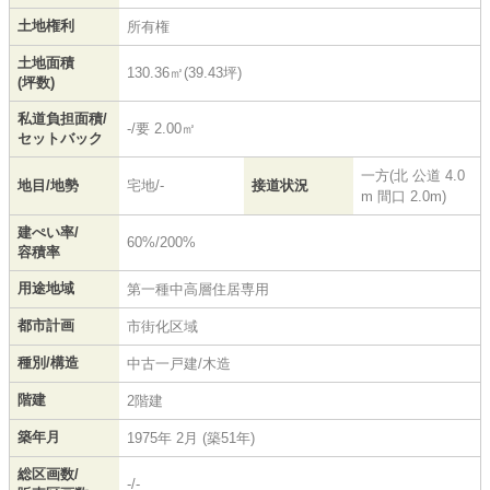
土地権利
所有権
土地面積
130.36㎡(39.43坪)
(坪数)
私道負担面積/
-/要 2.00㎡
セットバック
一方(北 公道 4.0
地目/地勢
宅地/-
接道状況
m 間口 2.0m)
建ぺい率/
60%/200%
容積率
用途地域
第一種中高層住居専用
都市計画
市街化区域
種別/構造
中古一戸建/木造
階建
2階建
築年月
1975年 2月 (築51年)
総区画数/
-/-