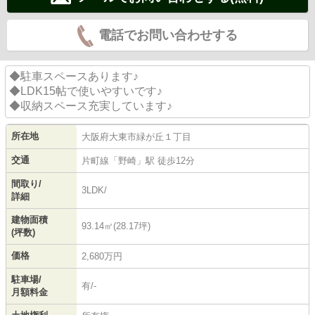
電話でお問い合わせする
◆駐車スペースあります♪
◆LDK15帖で使いやすいです♪
◆収納スペース充実しています♪
所在地
大阪府
大東市
緑が丘
１丁目
交通
片町線
「
野崎
」駅 徒歩12分
間取り/
3LDK/
詳細
建物面積
93.14㎡(28.17坪)
(坪数)
価格
2,680万円
駐車場/
有/-
月額料金