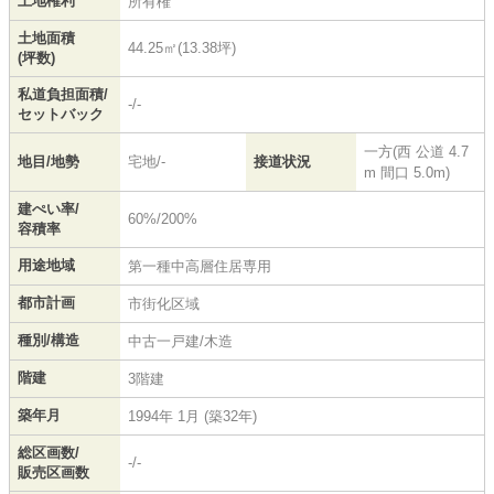
土地権利
所有権
土地面積
44.25㎡(13.38坪)
(坪数)
私道負担面積/
-/-
セットバック
一方(西 公道 4.7
地目/地勢
宅地/-
接道状況
m 間口 5.0m)
建ぺい率/
60%/200%
容積率
用途地域
第一種中高層住居専用
都市計画
市街化区域
種別/構造
中古一戸建/木造
階建
3階建
築年月
1994年 1月 (築32年)
総区画数/
-/-
販売区画数