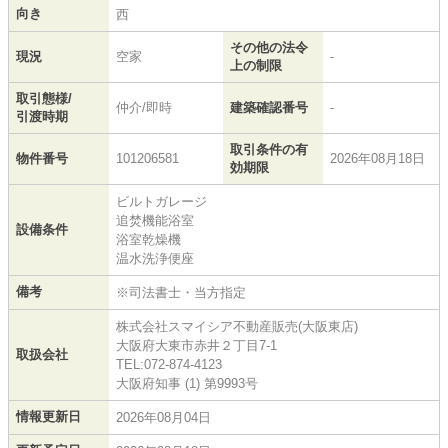
向き
西
その他の法令
現況
空家
-
上の制限
取引態様/
仲介/即時
建築確認番号
-
引渡時期
取引条件の有
物件番号
101206581
2026年08月18日
効期限
ビルトガレージ
追焚機能浴室
設備条件
浴室乾燥機
温水洗浄便座
備考
※司法書士・当方指定
株式会社スマイシア不動産販売(大阪東店)
大阪府大東市赤井２丁目7-1
取扱会社
TEL:072-874-4123
大阪府知事 (1) 第9993号
情報更新日
2026年08月04日