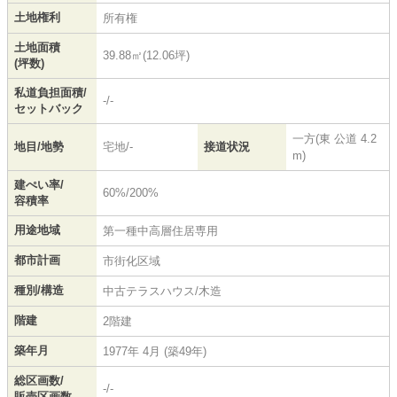
土地権利
所有権
土地面積
39.88㎡(12.06坪)
(坪数)
私道負担面積/
-/-
セットバック
一方(東 公道 4.2
地目/地勢
宅地/-
接道状況
m)
建ぺい率/
60%/200%
容積率
用途地域
第一種中高層住居専用
都市計画
市街化区域
種別/構造
中古テラスハウス/木造
階建
2階建
築年月
1977年 4月 (築49年)
総区画数/
-/-
販売区画数