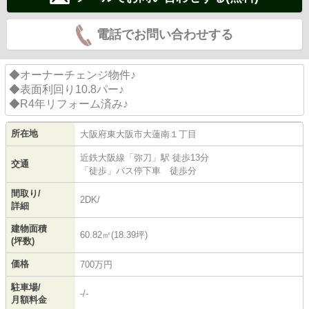
電話でお問い合わせする
◆オーナーチェンジ物件♪
◆表面利回り10.8パー♪
◆R4年リフォーム済み♪
所在地
大阪府
東大阪市
大蓮南
１丁目
近鉄大阪線
「
弥刀
」駅 徒歩13分
交通
「徒歩」バス停下車 徒歩分
間取り/
2DK/
詳細
建物面積
60.82㎡(18.39坪)
(坪数)
価格
700万円
駐車場/
-/-
月額料金