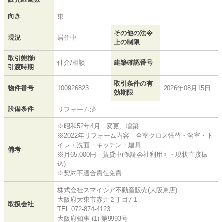
向き
東
その他の法令
現況
居住中
-
上の制限
取引態様/
仲介/相談
建築確認番号
-
引渡時期
取引条件の有
物件番号
100926823
2026年08月15日
効期限
設備条件
リフォーム済
※昭和52年4月 変更、増築
※2022年リフォーム内容 全室クロス張替・溶室・ト
イレ・洗面・キッチン・建具
備考
※月65,000円 賃貸中(保証会社利用可・現状直接振
込)
※契約不適合責任免責
株式会社スマイシア不動産販売(大阪東店)
大阪府大東市赤井２丁目7-1
取扱会社
TEL:072-874-4123
大阪府知事 (1) 第9993号