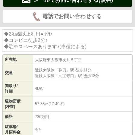
電話でお問い合わせする
◆2沿線以上利用可能♪
◆コンビニ徒歩2分♪
◆駐車スペースあります♪(車種による)
所在地
大阪府
東大阪市
友井
５丁目
近鉄大阪線
「
弥刀
」駅 徒歩11分
交通
近鉄大阪線
「
久宝寺口
」駅 徒歩13分
間取り/
4DK/
詳細
建物面積
57.85㎡(17.49坪)
(坪数)
価格
730万円
駐車場/
有/-
月額料金