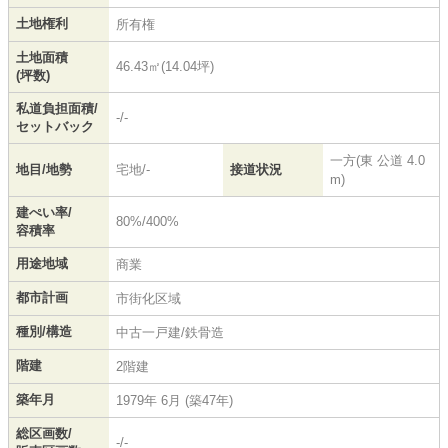
土地権利
所有権
土地面積
46.43㎡(14.04坪)
(坪数)
私道負担面積/
-/-
セットバック
一方(東 公道 4.0
地目/地勢
宅地/-
接道状況
m)
建ぺい率/
80%/400%
容積率
用途地域
商業
都市計画
市街化区域
種別/構造
中古一戸建/鉄骨造
階建
2階建
築年月
1979年 6月 (築47年)
総区画数/
-/-