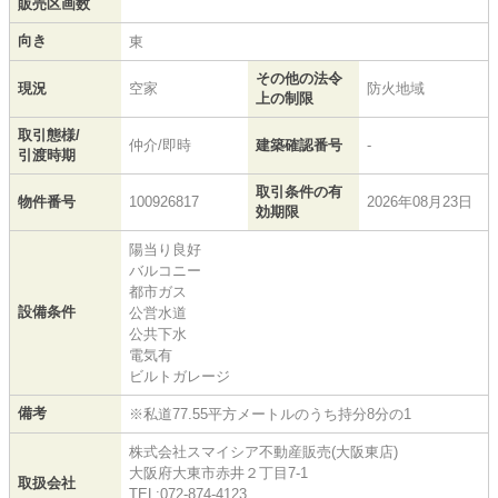
販売区画数
向き
東
その他の法令
現況
空家
防火地域
上の制限
取引態様/
仲介/即時
建築確認番号
-
引渡時期
取引条件の有
物件番号
100926817
2026年08月23日
効期限
陽当り良好
バルコニー
都市ガス
設備条件
公営水道
公共下水
電気有
ビルトガレージ
備考
※私道77.55平方メートルのうち持分8分の1
株式会社スマイシア不動産販売(大阪東店)
大阪府大東市赤井２丁目7-1
取扱会社
TEL:072-874-4123