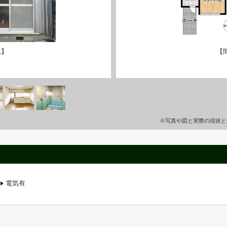
観】
【
※写真や図と実際の現状と
電気有