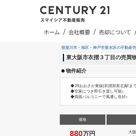
ホーム
会社概要
売却について
寝屋川市・旭区・神戸市垂水区の不動産
東大阪市衣摺３丁目の売買
物件紹介
◆JRおおさか東線(衣摺加美北)駅まで
◆空家につき即引き渡し可能♪
◆両面バルコニーで風通し良好♪
価格
880
大
万円