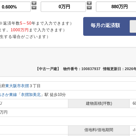
※返済年数
5～50
年まで入力できます）
毎月の返済額
ます。
1000万円
まで入力できます）
生する場合がございます）
【中古一戸建】
物件番号：100837937
情報更新日：2026年
阪府
東大阪市
衣摺
３丁目
おさか東線
「
衣摺加美北
」駅 徒歩10分
/
建物面積(坪数)
6
0万円
借地料/借地期間
-/