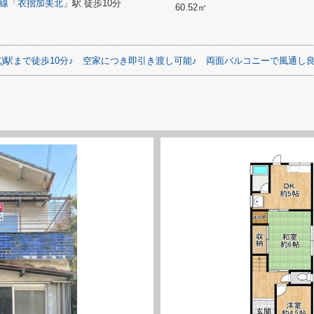
線
「
衣摺加美北
」駅 徒歩10分
60.52㎡
)駅まで徒歩10分♪
空家につき即引き渡し可能♪
両面バルコニーで風通し良