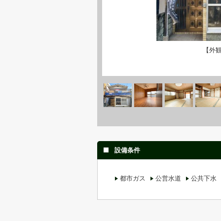
【外
設備条件
都市ガス
公営水道
公共下水