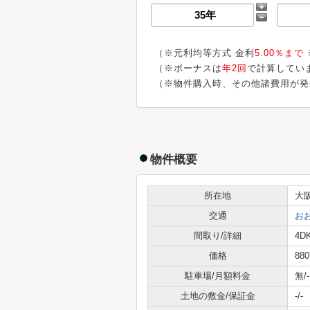
（※元利均等方式 金利
5.00％まで
（※ボーナスは
年2回
で計算してい
（※物件購入時、その他諸費用が発
物件概要
所在地
大
交通
お
間取り/詳細
4DK
価格
88
駐車場/月額料金
無/-
土地の敷金/保証金
-/-