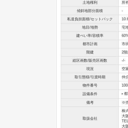
土地権利
所
傾斜地部分面積
-
私道負担面積/セットバック
10.
地目/地勢
宅地
建ぺい率/容積率
60
都市計画
市
階建
2階
総区画数/販売区画数
-/-
現況
空
取引態様/引渡時期
仲
物件番号
100
都
設備条件
備考
※
株
大
取扱会社
TEL
大阪