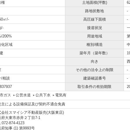
有権
土地面積(坪数)
6
路地状敷地
-
60㎡/-
高圧線下面積
-
/-
接道状況
一
%/200%
用途地域
街化区域
種別/構造
建
築年月（築年数）
1
向き
家
その他の法令上の制限
-
介/相談
建築確認番号
-
837937
取引条件の有効期限
2
市ガス
公営水道
公共下水
電気有
売主による設備保証及び契約不適合免責
式会社スマイシア不動産販売(大阪東店)
阪府大東市赤井２丁目7-1
:072-874-4123
府知事 (1) 第9993号