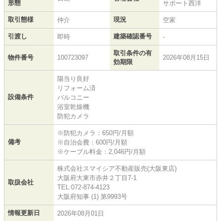
形態
サポート西洋
取引態様
現況
仲介
空家
引渡し
建築確認番号
即時
-
取引条件の有
物件番号
100723097
2026年08月15日
効期限
陽当り良好
リフォーム済
設備条件
バルコニー
浴室乾燥機
防犯カメラ
※防犯カメラ：650円/月額
備考
※自治会費：600円/月額
※ケーブル料金：2,046円/月額
株式会社スマイシア不動産販売(大阪東店)
大阪府大東市赤井２丁目7-1
取扱会社
TEL:072-874-4123
大阪府知事 (1) 第9993号
情報更新日
2026年08月01日