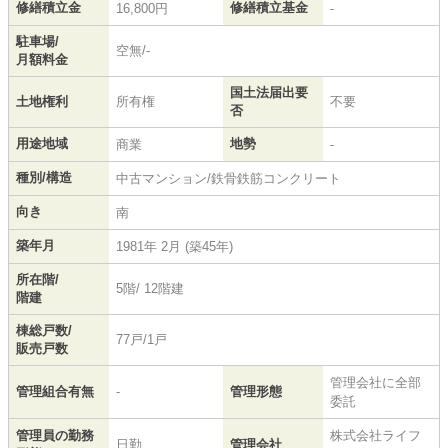
修繕積立金
修繕積立基金
16,800円
-
駐車場/
空無/-
月額料金
国土法届出要
土地権利
所有権
不要
否
用途地域
地勢
商業
-
種別/構造
中古マンション/鉄骨鉄筋コンクリート
向き
南
築年月
1981年 2月 (築45年)
所在階/
5階/ 12階建
階建
棟総戸数/
77戸/1戸
販売戸数
管理会社に全部
管理組合有無
-
管理形態
委託
管理員の勤務
株式会社ライフ
日勤
管理会社