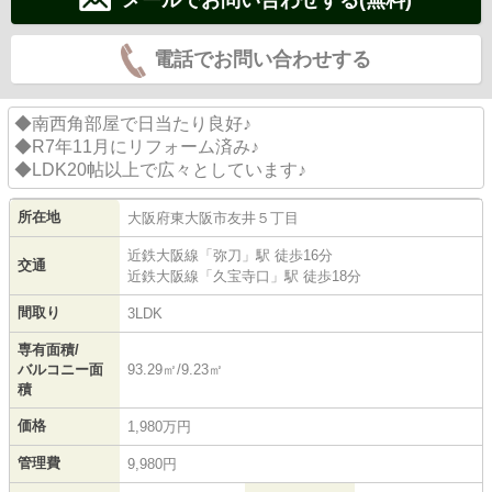
電話でお問い合わせする
◆南西角部屋で日当たり良好♪
◆R7年11月にリフォーム済み♪
◆LDK20帖以上で広々としています♪
所在地
大阪府
東大阪市
友井
５丁目
近鉄大阪線
「
弥刀
」駅 徒歩16分
交通
近鉄大阪線
「
久宝寺口
」駅 徒歩18分
間取り
3LDK
専有面積/
バルコニー面
93.29㎡/9.23㎡
積
価格
1,980万円
管理費
9,980円