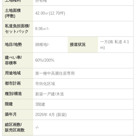
土地権利
所有権
土地面積
42.00㎡(12.70坪)
(坪数)
私道負担面積/
8.06㎡/-
セットバック
一方(南 私道 4.1
地目/地勢
雑種地/-
接道状況
m)
建ぺい率/
60%/200%
容積率
用途地域
第一種中高層住居専用
都市計画
市街化区域
種別/構造
新築一戸建/木造
階建
3階建
築年月
2026年 4月 (新築)
総区画数/
-/-
販売区画数