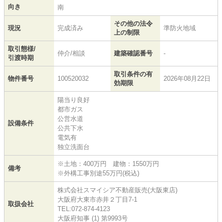
向き
南
その他の法令
現況
完成済み
準防火地域
上の制限
取引態様/
仲介/相談
建築確認番号
-
引渡時期
取引条件の有
物件番号
100520032
2026年08月22日
効期限
陽当り良好
都市ガス
公営水道
設備条件
公共下水
電気有
独立洗面台
※土地：400万円 建物：1550万円
備考
※外構工事別途55万円(税込)
株式会社スマイシア不動産販売(大阪東店)
大阪府大東市赤井２丁目7-1
取扱会社
TEL:072-874-4123
大阪府知事 (1) 第9993号