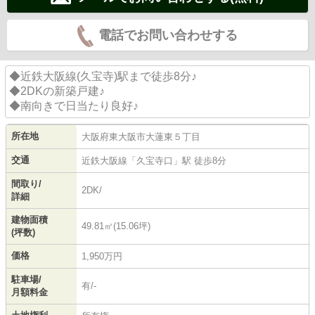
電話でお問い合わせする
◆近鉄大阪線(久宝寺)駅まで徒歩8分♪
◆2DKの新築戸建♪
◆南向きで日当たり良好♪
所在地
大阪府
東大阪市
大蓮東
５丁目
交通
近鉄大阪線
「
久宝寺口
」駅 徒歩8分
間取り/
2DK/
詳細
建物面積
49.81㎡(15.06坪)
(坪数)
価格
1,950万円
駐車場/
有/-
月額料金