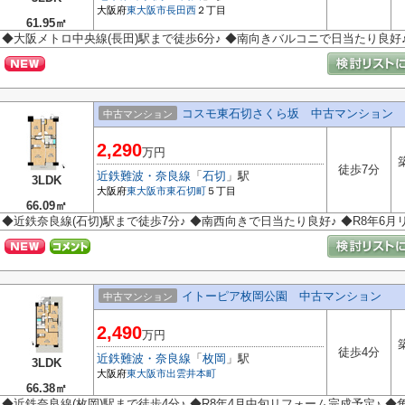
大阪府
東大阪市
長田西
２丁目
61.95㎡
◆大阪メトロ中央線(長田)駅まで徒歩6分♪ ◆南向きバルコニで日当たり良好
コスモ東石切さくら坂 中古マンション
中古マンション
2,290
万円
徒歩7分
近鉄難波・奈良線
「
石切
」駅
3LDK
大阪府
東大阪市
東石切町
５丁目
66.09㎡
◆近鉄奈良線(石切)駅まで徒歩7分♪ ◆南西向きで日当たり良好♪ ◆R8年6
イトーピア枚岡公園 中古マンション
中古マンション
2,490
万円
徒歩4分
近鉄難波・奈良線
「
枚岡
」駅
3LDK
大阪府
東大阪市
出雲井本町
66.38㎡
◆近鉄奈良線(枚岡)駅まで徒歩4分♪ ◆R8年4月中旬リフォーム完成予定♪ 