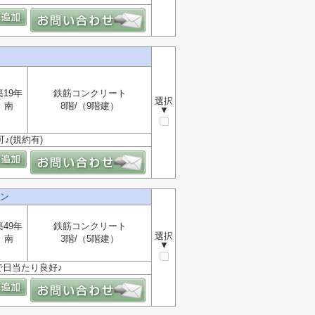
築19年
鉄筋コンクリート
選択
南
8階/（9階建）
▼
♪(規約有)
ン
築49年
鉄筋コンクリート
選択
南
3階/（5階建）
▼
で日当たり良好♪