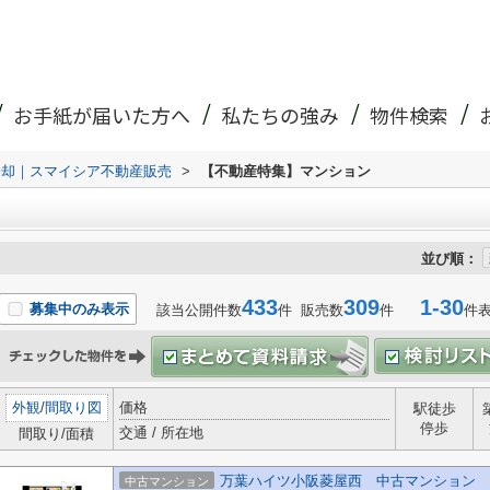
お手紙が届いた方へ
私たちの強み
物件検索
売却｜スマイシア不動産販売
>
【不動産特集】マンション
並び順：
433
309
1-30
募集中のみ表示
該当公開件数
件 販売数
件
件
外観
/
間取り図
価格
駅徒歩
停歩
交通 / 所在地
間取り/面積
万葉ハイツ小阪菱屋西 中古マンション
中古マンション