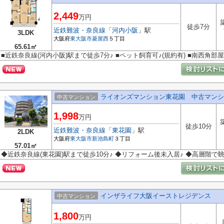
2,449
万円
徒歩7分
近鉄難波・奈良線
「
河内小阪
」駅
3LDK
大阪府
東大阪市
菱屋西
５丁目
65.61㎡
■近鉄奈良線(河内小阪)駅まで徒歩7分♪ ■ペット飼育可♪(規約有) ■南西角部
ライオンズマンション東花園 中古マンシ
中古マンション
1,998
万円
徒歩10分
近鉄難波・奈良線
「
東花園
」駅
2LDK
大阪府
東大阪市
新池島町
３丁目
57.01㎡
◆近鉄奈良線(東花園)駅まで徒歩10分♪ ◆リフォーム後未入居♪ ◆高層階で
インザライフ大阪イーストレジデンス
中古マンション
1,800
万円