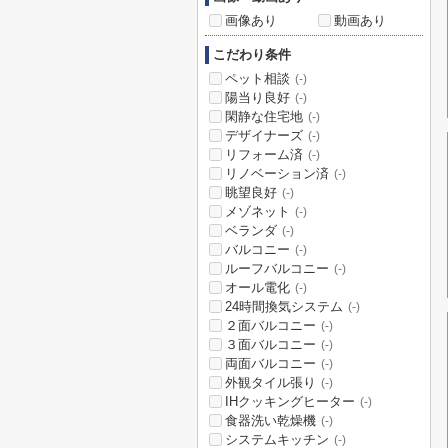
画像あり
動画あり
こだわり条件
ペット相談
(-)
陽当り良好
(-)
閑静な住宅地
(-)
デザイナーズ
(-)
リフォーム済
(-)
リノベーション済
(-)
眺望良好
(-)
メゾネット
(-)
ベランダ
(-)
バルコニー
(-)
ルーフバルコニー
(-)
オール電化
(-)
24時間換気システム
(-)
２面バルコニー
(-)
３面バルコニー
(-)
両面バルコニー
(-)
外観タイル張り
(-)
IHクッキングヒーター
(-)
食器洗い乾燥機
(-)
システムキッチン
(-)