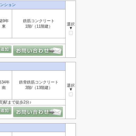
ンション
築9年
鉄筋コンクリート
選択
東
1階/（11階建）
▼
築34年
鉄骨鉄筋コンクリート
選択
南
3階/（13階建）
▼
田)駅まで徒歩2分♪