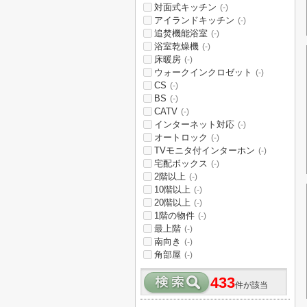
対面式キッチン
(-)
アイランドキッチン
(-)
追焚機能浴室
(-)
浴室乾燥機
(-)
床暖房
(-)
ウォークインクロゼット
(-)
CS
(-)
BS
(-)
CATV
(-)
インターネット対応
(-)
オートロック
(-)
TVモニタ付インターホン
(-)
宅配ボックス
(-)
2階以上
(-)
10階以上
(-)
20階以上
(-)
1階の物件
(-)
最上階
(-)
南向き
(-)
角部屋
(-)
433
件が該当