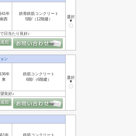
築41年
鉄骨鉄筋コンクリート
選択
南西
5階/（12階建）
▼
屋で日当たり良好♪
ョン
築36年
鉄筋コンクリート
選択
東
6階/（6階建）
▼
眺望良好♪
築1年
鉄筋コンクリート