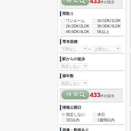
433
件が該当
間取り
ワンルーム
1K/1DK/1LDK
2K/2DK/2LDK
3K/3DK/3LDK
4K/4DK/4LDK
5K以上
専有面積
～
駅からの徒歩
築年数
433
件が該当
情報公開日
指定しない
本日
3日以内
1週間以内
画像・動画あり