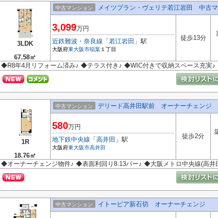
メイツブラン・ヴェリテ若江岩田 中古マ
中古マンション
3,099
万円
徒歩13分
近鉄難波・奈良線
「
若江岩田
」駅
3LDK
大阪府
東大阪市
稲葉
１丁目
67.58㎡
◆R8年4月リフォーム済み♪ ◆テラス付き♪ ◆WIC付きで収納スペース充実♪
デリード高井田駅前 オーナーチェンジ
中古マンション
580
万円
徒歩2分
地下鉄中央線
「
高井田
」駅
1R
大阪府
東大阪市
高井田
18.76㎡
◆オーナーチェンジ物件♪ ◆表面利回り8.13パー♪ ◆大阪メトロ中央線(高井
イトーピア新石切 オーナーチェンジ
中古マンション