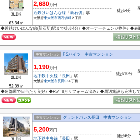
2,680
万円
徒歩4分
近鉄けいはんな線
「
新石切
」駅
3LDK
大阪府
東大阪市
西石切町
２丁目
63.34㎡
◆近鉄けいはんな線(新石切)駅まで徒歩4分♪ ◆オーナーチェンジ物件♪ ◆表
PSハイツ 中古マンション
中古マンション
1,190
万円
徒歩10分
地下鉄中央線
「
長田
」駅
2LDK
大阪府
東大阪市
長田中
４丁目
52.39㎡
◆角部屋で日当たり良好♪ ◆R5年8月リフォーム済み♪ ◆周辺施設も充実し
グランドパレス長田 中古マンション
中古マンション
5,200
万円
徒歩6分
地下鉄中央線
「
長田
」駅
3LDK