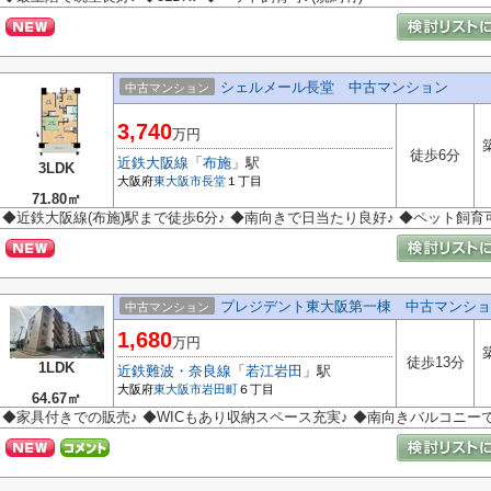
シェルメール長堂 中古マンション
中古マンション
3,740
万円
徒歩6分
近鉄大阪線
「
布施
」駅
3LDK
大阪府
東大阪市
長堂
１丁目
71.80㎡
◆近鉄大阪線(布施)駅まで徒歩6分♪ ◆南向きで日当たり良好♪ ◆ペット飼育可
プレジデント東大阪第一棟 中古マンショ
中古マンション
1,680
万円
徒歩13分
1LDK
近鉄難波・奈良線
「
若江岩田
」駅
大阪府
東大阪市
岩田町
６丁目
64.67㎡
◆家具付きでの販売♪ ◆WICもあり収納スペース充実♪ ◆南向きバルコニー