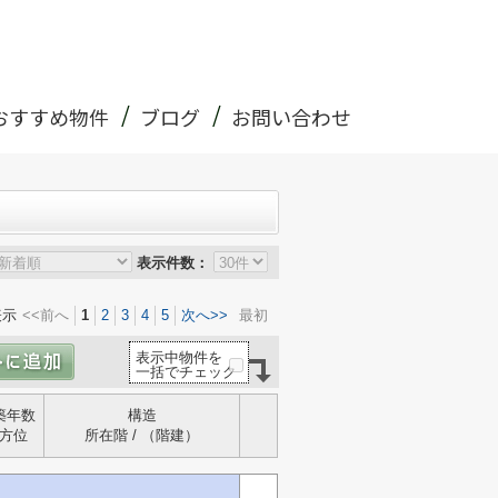
おすすめ物件
ブログ
お問い合わせ
表示件数：
表示
<<前へ
1
2
3
4
5
次へ>>
最初
表示中物件を
一括でチェック
築年数
構造
方位
所在階 / （階建）