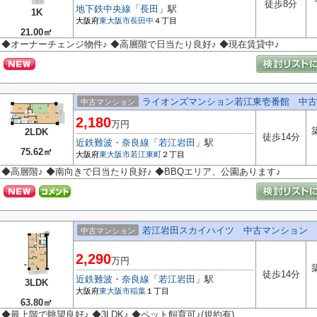
徒歩8分
地下鉄中央線
「
長田
」駅
1K
大阪府
東大阪市
長田中
４丁目
21.00㎡
◆オーナーチェンジ物件♪ ◆高層階で日当たり良好♪ ◆現在賃貸中♪
ライオンズマンション若江東壱番館 中古
中古マンション
2,180
万円
2LDK
徒歩14分
近鉄難波・奈良線
「
若江岩田
」駅
75.62㎡
大阪府
東大阪市
若江東町
２丁目
◆高層階♪ ◆南向きで日当たり良好♪ ◆BBQエリア、公園あります♪
若江岩田スカイハイツ 中古マンション
中古マンション
2,290
万円
徒歩14分
近鉄難波・奈良線
「
若江岩田
」駅
3LDK
大阪府
東大阪市
稲葉
１丁目
63.80㎡
◆最上階で眺望良好♪ ◆3LDK♪ ◆ペット飼育可♪(規約有)