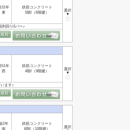
築31年
鉄筋コンクリート
選択
東
5階/（6階建）
▼
面利回り6パー♪
築51年
鉄筋コンクリート
選択
西
4階/（9階建）
▼
ています♪
築2年
鉄筋コンクリート
選択
南
6階/（10階建）