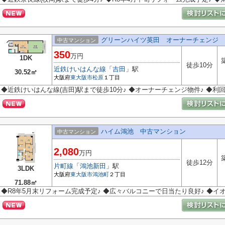
グリーンハイツ英田 オーナーチェンジ
中古マンション
350
万円
1DK
徒歩10分
近鉄けいはんな線
「
吉田
」駅
30.52㎡
大阪府
東大阪市
松原
１丁目
◆近鉄けいはんな線(吉田)駅まで徒歩10分♪ ◆オーナーチェンジ物件♪ ◆利回り
ハイム鴻池 中古マンション
中古マンション
2,080
万円
徒歩12分
片町線
「
鴻池新田
」駅
3LDK
大阪府
東大阪市
鴻池町
２丁目
71.88㎡
◆R8年5月末リフォーム完成予定♪ ◆広々バルコニーで日当たり良好♪ ◆イ