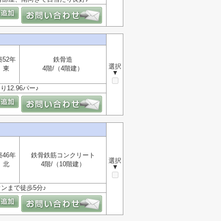
築52年
鉄骨造
選択
東
4階/（4階建）
▼
12.96パー♪
築46年
鉄骨鉄筋コンクリート
選択
北
4階/（10階建）
▼
オンまで徒歩5分♪