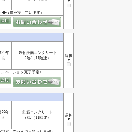
▼
♪ ◆設備充実しています♪
築29年
鉄骨鉄筋コンクリート
選択
南
2階/（11階建）
▼
月リノベーション完了予定♪
築29年
鉄筋コンクリート
選択
南
7階/（11階建）
▼
◆角部屋、南向きで日当たり良好♪