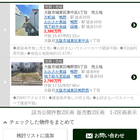
売買｜売地
大阪市城東区東中浜1丁目 売土地
片町線
「
鴫野
」駅 徒歩10分
おおさか東線
「
鴫野
」駅 徒歩10分
地下鉄中央線
「
緑橋
」駅 徒歩11分
2,380万円
坪数:
15.47坪/51.15㎡
大阪府
大阪市城東区
東中浜
１丁目
◆建築条件無し売土地♪ ◆お好きなハウスメーカーで建築可能♪ ◆3沿線利
用可能♪ ◆有効土地面積約15.47坪♪
売買｜売地
大阪市城東区鴫野西5丁目 売土地
おおさか東線
「
鴫野
」駅 徒歩4分
地下鉄今里筋線
「
鴫野
」駅 徒歩5分
2,790万円
坪数:
17.51坪/57.90㎡
大阪府
大阪市城東区
鴫野西
５丁目
◆2WAYアクセス可♪ ◆建築条件無しの売土地♪ ◆お好きなハウスメーカ
ーで建築可能♪
該当公開件数
2
区画 販売数
2
区画
1-2
区画表示
チェックした物件をまとめて
検討リストに追加
お問い合わせ