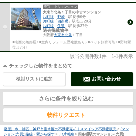
売買｜中古マンション
大東市北条１丁目の中古マンション
片町線
「
野崎
」駅 徒歩6分
片町線
「
四条畷
」駅 徒歩20分
片町線
「
住道
」駅 徒歩37分
過去掲載物件
大阪府
大東市
北条
１丁目
■南西の角部屋♪ ■室内リフォーム歴複数あり♪ ■ペット飼育可能♪ ■野崎駅
徒歩7分♪
該当公開件数
1
件
1-1
件表示
チェックした物件をまとめて
検討リストに追加
お問い合わせ
さらに条件を絞り込む
物件リクエスト
寝屋川市・旭区・神戸市垂水区の不動産売却｜スマイシア不動産販売
>
(マン
ション(売買))路線・駅から探す
>
JR片町線
>
四条畷駅のマンション(売買)