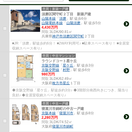
売買｜新築一戸建
須磨区関守町２丁目 新築戸建
山陽本線
「
須磨
」駅 徒歩6分
山陽電鉄本線
「
山陽須磨
」駅 徒歩5分
4,430万円
間取:
3LDK/90.81㎡
兵庫県
神戸市須磨区
関守町
２丁目
■JR「須磨」駅徒歩約6分！ ■2WAY利用可♪ ■駐車スペース有り！ ■全居室
収納スペース有り♪
売買｜中古マンション
ラウンドコート星ケ丘
京阪交野線
「
星ケ丘
」駅 徒歩3分
京阪交野線
「
村野
」駅 徒歩6分
980万円
間取:
3LDK/62.49㎡
大阪府
枚方市
星丘
１丁目
◆京阪交野線「星ケ丘」駅徒歩約3分♪ ◆3階部分南西向きにつき、陽当り
良好♪ ◆全居室収納スペース有り♪
売買｜中古一戸建
寝屋川市錦町の中古一戸建
京阪本線
「
寝屋川市
」駅 徒歩8分
2,280万円
間取:
3LDK/74.52㎡
大阪府
寝屋川市
錦町