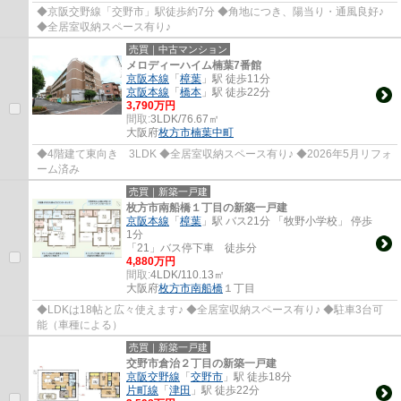
◆京阪交野線「交野市」駅徒歩約7分 ◆角地につき、陽当り・通風良好♪
◆全居室収納スペース有り♪
売買｜中古マンション
メロディーハイム楠葉7番館
京阪本線
「
樟葉
」駅 徒歩11分
京阪本線
「
橋本
」駅 徒歩22分
3,790万円
間取:
3LDK/76.67㎡
大阪府
枚方市
楠葉中町
◆4階建て東向き 3LDK ◆全居室収納スペース有り♪ ◆2026年5月リフォ
ーム済み
売買｜新築一戸建
枚方市南船橋１丁目の新築一戸建
京阪本線
「
樟葉
」駅 バス21分 「牧野小学校」 停歩
1分
「21」バス停下車 徒歩分
4,880万円
間取:
4LDK/110.13㎡
大阪府
枚方市
南船橋
１丁目
◆LDKは18帖と広々使えます♪ ◆全居室収納スペース有り♪ ◆駐車3台可
能（車種による）
売買｜新築一戸建
交野市倉治２丁目の新築一戸建
京阪交野線
「
交野市
」駅 徒歩18分
片町線
「
津田
」駅 徒歩22分