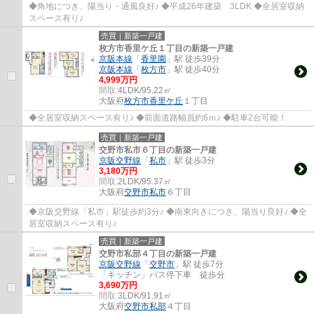
◆角地につき、陽当り・通風良好♪ ◆平成26年建築 3LDK ◆全居室収納
スペース有り♪
売買｜新築一戸建
枚方市香里ケ丘１丁目の新築一戸建
京阪本線
「
香里園
」駅 徒歩39分
京阪本線
「
枚方市
」駅 徒歩40分
4,999万円
間取:
4LDK/95.22㎡
大阪府
枚方市
香里ケ丘
１丁目
◆全居室収納スペース有り♪ ◆前面道路幅員約6ｍ♪ ◆駐車2台可能！
売買｜新築一戸建
交野市私市６丁目の新築一戸建
京阪交野線
「
私市
」駅 徒歩3分
3,180万円
間取:
2LDK/95.37㎡
大阪府
交野市
私市
６丁目
◆京阪交野線「私市」駅徒歩約3分♪ ◆南東向きにつき、陽当り良好♪ ◆全
居室収納スペース有り♪
売買｜新築一戸建
交野市私部４丁目の新築一戸建
京阪交野線
「
交野市
」駅 徒歩7分
「キッチン」バス停下車 徒歩分
3,690万円
間取:
3LDK/91.91㎡
大阪府
交野市
私部
４丁目