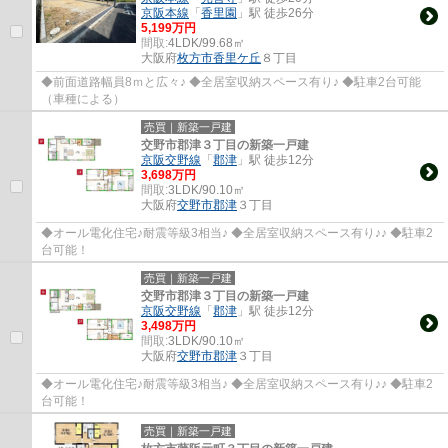
京阪本線
「
香里園
」駅 徒歩26分
5,199万円
間取:
4LDK/99.68㎡
大阪府
枚方市
香里ケ丘
８丁目
◆前面道路幅員8ｍと広々♪ ◆全居室収納スペース有り♪ ◆駐車2台可能
（車種による）
売買｜新築一戸建
交野市郡津３丁目の新築一戸建
京阪交野線
「
郡津
」駅 徒歩12分
3,698万円
間取:
3LDK/90.10㎡
大阪府
交野市
郡津
３丁目
◆オール電化住宅♪耐震等級3相当♪ ◆全居室収納スペース有り♪♪ ◆駐車2
台可能！
売買｜新築一戸建
交野市郡津３丁目の新築一戸建
京阪交野線
「
郡津
」駅 徒歩12分
3,498万円
間取:
3LDK/90.10㎡
大阪府
交野市
郡津
３丁目
◆オール電化住宅♪耐震等級3相当♪ ◆全居室収納スペース有り♪♪ ◆駐車2
台可能！
売買｜新築一戸建