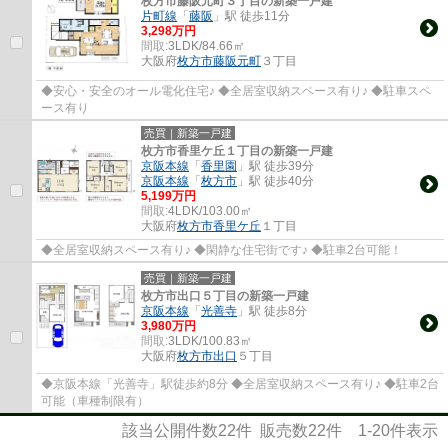
枚方市藤阪元町３丁目の新築一戸建
片町線
「
藤阪
」駅 徒歩11分
3,298万円
間取:
3LDK/84.66㎡
大阪府
枚方市
藤阪元町
３丁目
◆安心・安全のオール電化住宅♪ ◆全居室収納スペース有り♪ ◆駐車スペ
ース有り
売買｜新築一戸建
枚方市香里ケ丘１丁目の新築一戸建
京阪本線
「
香里園
」駅 徒歩39分
京阪本線
「
枚方市
」駅 徒歩40分
5,199万円
間取:
4LDK/103.00㎡
大阪府
枚方市
香里ケ丘
１丁目
◆全居室収納スペース有り♪ ◆閑静な住宅街です♪ ◆駐車2台可能！
売買｜新築一戸建
枚方市出口５丁目の新築一戸建
京阪本線
「
光善寺
」駅 徒歩8分
3,980万円
間取:
3LDK/100.83㎡
大阪府
枚方市
出口
５丁目
◆京阪本線「光善寺」駅徒歩約8分 ◆全居室収納スペース有り♪ ◆駐車2台
可能（車種制限有）
該当公開件数
22
件 販売数
22
件
1-20
件表示