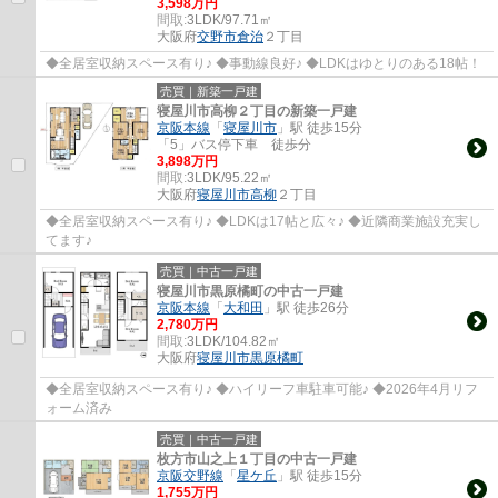
3,598万円
間取:
3LDK/97.71㎡
大阪府
交野市
倉治
２丁目
◆全居室収納スペース有り♪ ◆事動線良好♪ ◆LDKはゆとりのある18帖！
売買｜新築一戸建
寝屋川市高柳２丁目の新築一戸建
京阪本線
「
寝屋川市
」駅 徒歩15分
「5」バス停下車 徒歩分
3,898万円
間取:
3LDK/95.22㎡
大阪府
寝屋川市
高柳
２丁目
◆全居室収納スペース有り♪ ◆LDKは17帖と広々♪ ◆近隣商業施設充実し
てます♪
売買｜中古一戸建
寝屋川市黒原橘町の中古一戸建
京阪本線
「
大和田
」駅 徒歩26分
2,780万円
間取:
3LDK/104.82㎡
大阪府
寝屋川市
黒原橘町
◆全居室収納スペース有り♪ ◆ハイリーフ車駐車可能♪ ◆2026年4月リフ
ォーム済み
売買｜中古一戸建
枚方市山之上１丁目の中古一戸建
京阪交野線
「
星ケ丘
」駅 徒歩15分
1,755万円