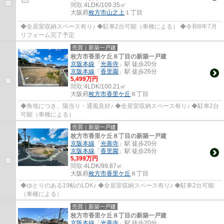
間取:
4LDK/109.35㎡
大阪府
枚方市
山之上
１丁目
◆全居室収納スペース有り♪ ◆駐車2台可能（車種による） ◆令和8年7月
リフォーム完了予定
売買｜新築一戸建
枚方市香里ケ丘８丁目の新築一戸建
京阪本線
「
光善寺
」駅 徒歩20分
京阪本線
「
香里園
」駅 徒歩26分
5,499万円
間取:
4LDK/100.21㎡
大阪府
枚方市
香里ケ丘
８丁目
◆角地につき、陽当り・通風良好♪ ◆全居室収納スペース有り♪ ◆駐車2台
可能（車種による）
売買｜新築一戸建
枚方市香里ケ丘８丁目の新築一戸建
京阪本線
「
光善寺
」駅 徒歩20分
京阪本線
「
香里園
」駅 徒歩26分
5,399万円
間取:
4LDK/99.87㎡
大阪府
枚方市
香里ケ丘
８丁目
◆ゆとりのある19帖のLDK♪ ◆全居室収納スペース有り♪ ◆駐車2台可能
（車種による）
売買｜新築一戸建
枚方市香里ケ丘８丁目の新築一戸建
京阪本線
「
光善寺
」駅 徒歩20分