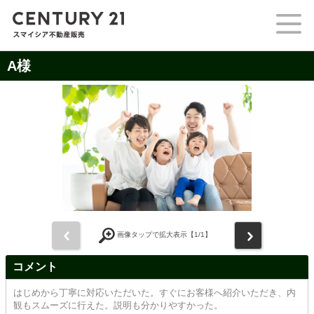
A様
前
次
画像タップで拡大表示【
1
/1】
コメント
はじめから丁寧に対応いただいた。すぐにお客様へ紹介いただき、内
観もスムーズに行えた。説明も分かりやすかった。