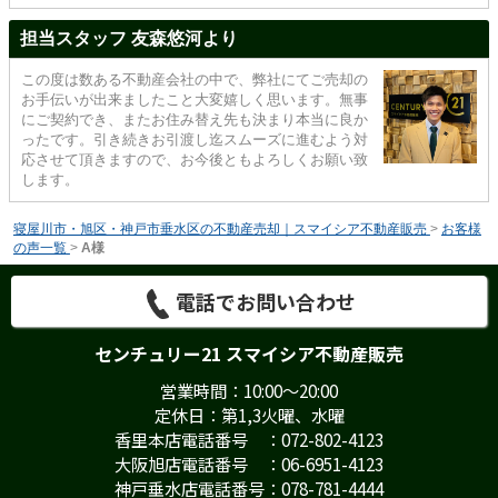
担当スタッフ 友森悠河より
この度は数ある不動産会社の中で、弊社にてご売却の
お手伝いが出来ましたこと大変嬉しく思います。無事
にご契約でき、またお住み替え先も決まり本当に良か
ったです。引き続きお引渡し迄スムーズに進むよう対
応させて頂きますので、お今後ともよろしくお願い致
します。
寝屋川市・旭区・神戸市垂水区の不動産売却｜スマイシア不動産販売
>
お客様
の声一覧
>
A様
電話でお問い合わせ
センチュリー21 スマイシア不動産販売
営業時間：10:00～20:00
定休日：第1,3火曜、水曜
香里本店電話番号 ：072-802-4123
大阪旭店電話番号 ：06-6951-4123
神戸垂水店電話番号：078-781-4444