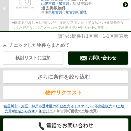
山陽本線
「
加古川
」駅 徒歩21分
過去掲載物件
兵庫県
加古川市
加古川町備後
■解体更地渡し ■土地約50坪！多彩なプランが可能な広さ♪ ■建築条件な
し！お好きなハウスメーカーで建築可能♪ ■生活至便な立地！
該当公開件数
1
区画
1-1
区画表示
チェックした物件をまとめて
検討リストに追加
お問い合わせ
さらに条件を絞り込む
物件リクエスト
寝屋川市・旭区・神戸市垂水区の不動産売却｜スマイシア不動産販売
>
(土地
(売買))地域から探す
>
加古川市
>
加古川町備後の土地(売買)
電話でお問い合わせ