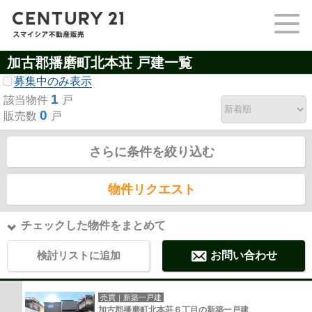
加古郡播磨町北本荘 戸建一覧
募集中のみ表示
1
該当物件
戸
0
販売数
戸
さらに条件を絞り込む
物件リクエスト
チェックした物件をまとめて
検討リストに追加
お問い合わせ
売買｜新築一戸建
加古郡播磨町北本荘６丁目の新築一戸建