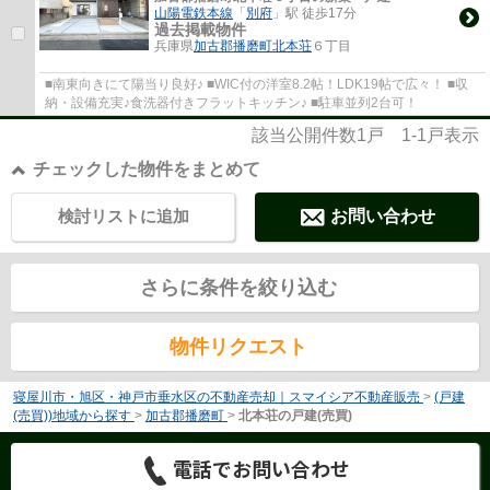
山陽電鉄本線
「
別府
」駅 徒歩17分
過去掲載物件
兵庫県
加古郡播磨町
北本荘
６丁目
■南東向きにて陽当り良好♪ ■WIC付の洋室8.2帖！LDK19帖で広々！ ■収
納・設備充実♪食洗器付きフラットキッチン♪ ■駐車並列2台可！
該当公開件数
1
戸
1-1
戸表示
チェックした物件をまとめて
検討リストに追加
お問い合わせ
さらに条件を絞り込む
物件リクエスト
寝屋川市・旭区・神戸市垂水区の不動産売却｜スマイシア不動産販売
>
(戸建
(売買))地域から探す
>
加古郡播磨町
>
北本荘の戸建(売買)
電話でお問い合わせ