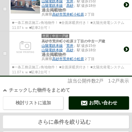
山陽電鉄本線
「
荒井
」駅 徒歩15分
山陽電鉄本線
「
高砂
」駅 徒歩18分
過去掲載物件
兵庫県
高砂市
荒井町小松原
２丁目
■一条工務店施工♪角地物件！ ■全面床暖房付き！ ■太陽光発電システム
11.07ｋｗ ■駐車2台可！
売買｜中古一戸建
高砂市荒井町小松原２丁目の中古一戸建
山陽電鉄本線
「
荒井
」駅 徒歩15分
山陽電鉄本線
「
高砂
」駅 徒歩18分
過去掲載物件
兵庫県
高砂市
荒井町小松原
２丁目
■一条工務店施工♪角地物件！ ■全面床暖房付き！ ■太陽光発電システム
11.07ｋｗ ■駐車2台可！
該当公開件数
2
戸
1-2
戸表示
チェックした物件をまとめて
検討リストに追加
お問い合わせ
さらに条件を絞り込む