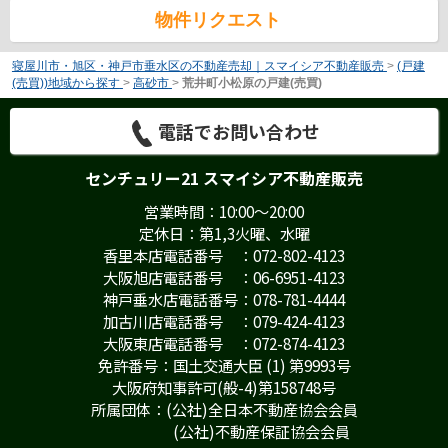
物件リクエスト
寝屋川市・旭区・神戸市垂水区の不動産売却｜スマイシア不動産販売
>
(戸建
(売買))地域から探す
>
高砂市
>
荒井町小松原の戸建(売買)
電話でお問い合わせ
センチュリー21 スマイシア不動産販売
営業時間：10:00～20:00
定休日：第1,3火曜、水曜
香里本店電話番号 ：072-802-4123
大阪旭店電話番号 ：06-6951-4123
神戸垂水店電話番号：078-781-4444
加古川店電話番号 ：079-424-4123
大阪東店電話番号 ：072-874-4123
免許番号：国土交通大臣 (1) 第9993号
大阪府知事許可(般-4)第158748号
所属団体：(公社)全日本不動産協会会員
(公社)不動産保証協会会員