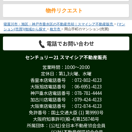
物件リクエスト
寝屋川市・旭区・神戸市垂水区の不動産売却｜スマイシア不動産販売
>
(マン
ション(売買))地域から探す
>
枚方市
>
岡山手町のマンション(売買)
電話でお問い合わせ
センチュリー21 スマイシア不動産販売
営業時間：10:00～20:00
定休日：第1,3火曜、水曜
香里本店電話番号 ：072-802-4123
大阪旭店電話番号 ：06-6951-4123
神戸垂水店電話番号：078-781-4444
加古川店電話番号 ：079-424-4123
大阪東店電話番号 ：072-874-4123
免許番号：国土交通大臣 (1) 第9993号
大阪府知事許可(般-4)第158748号
所属団体：(公社)全日本不動産協会会員
(公社)不動産保証協会会員