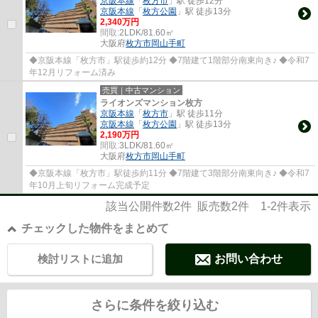
京阪本線
「
枚方市
」駅 徒歩12分
京阪本線
「
枚方公園
」駅 徒歩13分
2,340万円
間取:
2LDK/81.60㎡
大阪府
枚方市
岡山手町
◆京阪本線「枚方市」駅徒歩約12分 ◆7階建て1階部分南東向き♪ ◆令和7
年12月リフォーム済み
売買｜中古マンション
ライオンズマンション枚方
京阪本線
「
枚方市
」駅 徒歩11分
京阪本線
「
枚方公園
」駅 徒歩13分
2,190万円
間取:
3LDK/81.60㎡
大阪府
枚方市
岡山手町
◆京阪本線「枚方市」駅徒歩約11分 ◆7階建て3階部分南東向き♪ ◆令和7
年10月上旬リフォーム完成予定
該当公開件数
2
件 販売数
2
件
1-2
件表示
チェックした物件をまとめて
検討リストに追加
お問い合わせ
さらに条件を絞り込む