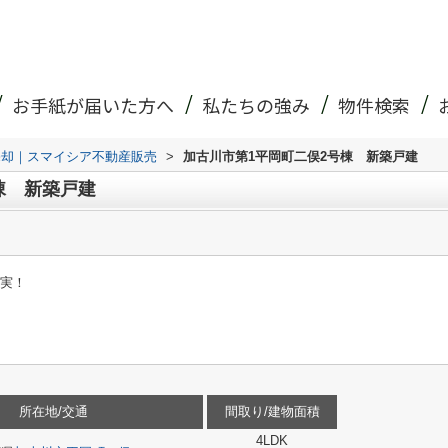
お手紙が届いた方へ
私たちの強み
物件検索
売却｜スマイシア不動産販売
>
加古川市第1平岡町二俣2号棟 新築戸建
棟 新築戸建
充実！
所在地/交通
間取り/建物面積
4LDK