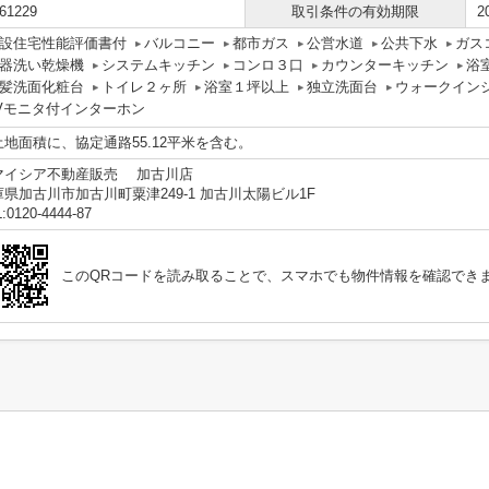
61229
取引条件の有効期限
2
設住宅性能評価書付
バルコニー
都市ガス
公営水道
公共下水
ガス
器洗い乾燥機
システムキッチン
コンロ３口
カウンターキッチン
浴
髪洗面化粧台
トイレ２ヶ所
浴室１坪以上
独立洗面台
ウォークイン
Vモニタ付インターホン
土地面積に、協定通路55.12平米を含む。
マイシア不動産販売 加古川店
庫県加古川市加古川町粟津249-1 加古川太陽ビル1F
:0120-4444-87
このQRコードを読み取ることで、スマホでも物件情報を確認でき