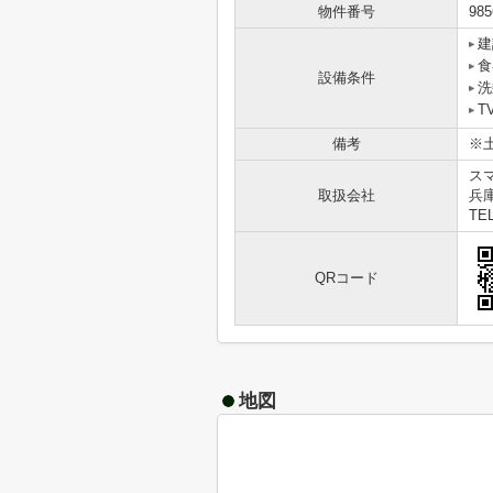
物件番号
985
建
食
設備条件
洗
T
備考
※
ス
取扱会社
兵
TEL
QRコード
地図