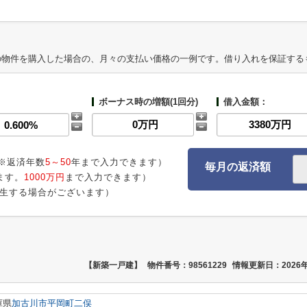
の物件を購入した場合の、月々の支払い価格の一例です。借り入れを保証する
ボーナス時の増額(1回分)
借入金額：
※返済年数
5～50
年まで入力できます）
毎月の返済額
ます。
1000万円
まで入力できます）
生する場合がございます）
【新築一戸建】
物件番号：98561229
情報更新日：2026年
庫県
加古川市
平岡町二俣