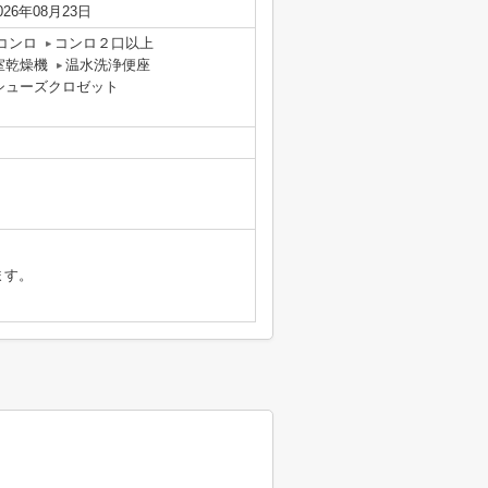
026年08月23日
コンロ
コンロ２口以上
室乾燥機
温水洗浄便座
シューズクロゼット
ます。