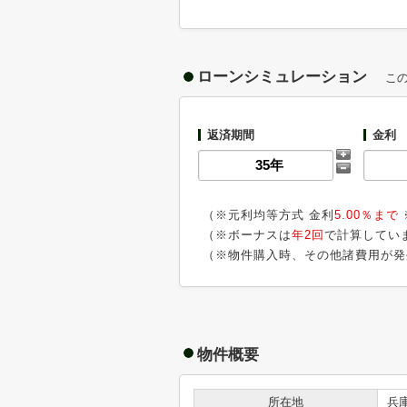
ローンシミュレーション
こ
返済期間
金利
（※元利均等方式 金利
5.00％まで
（※ボーナスは
年2回
で計算してい
（※物件購入時、その他諸費用が発
物件概要
所在地
兵