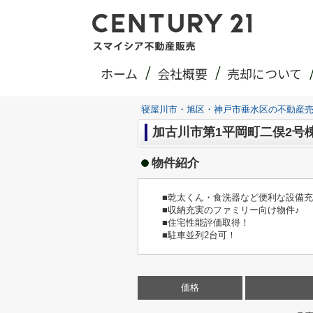
ホーム
会社概要
売却について
寝屋川市・旭区・神戸市垂水区の不動産
加古川市第1平岡町二俣2号
物件紹介
■乾太くん・食洗器など便利な設備
■収納充実のファミリー向け物件♪
■住宅性能評価取得！
■駐車並列2台可！
価格