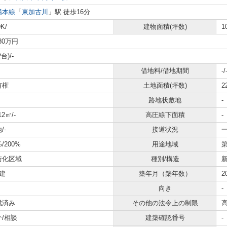
陽本線
「
東加古川
」駅 徒歩16分
K/
建物面積(坪数)
1
380万円
台)/-
借地料/借地期間
-/
有権
土地面積(坪数)
2
路地状敷地
-
12㎡/-
高圧線下面積
-
/-
接道状況
一
%/200%
用途地域
街化区域
種別/構造
建
築年月（築年数）
2
向き
-
成済み
その他の法令上の制限
介/相談
建築確認番号
-