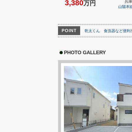
3,380
兵
万円
山陽本
POINT
乾太くん
食洗器など便利
PHOTO GALLERY