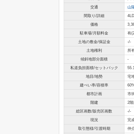
交通
山
間取り/詳細
4LD
価格
3,
駐車場/月額料金
有(2
土地の敷金/保証金
-/-
土地権利
所
傾斜地部分面積
-
私道負担面積/セットバック
55.
地目/地勢
宅地
建ぺい率/容積率
60
都市計画
市
階建
2階
総区画数/販売区画数
-/-
現況
完
取引態様/引渡時期
仲