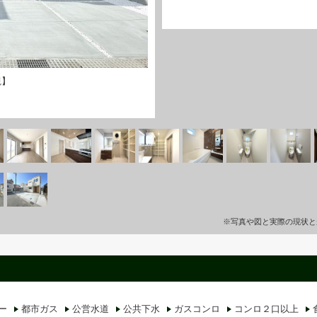
観】
※写真や図と実際の現状と
ー
都市ガス
公営水道
公共下水
ガスコンロ
コンロ２口以上