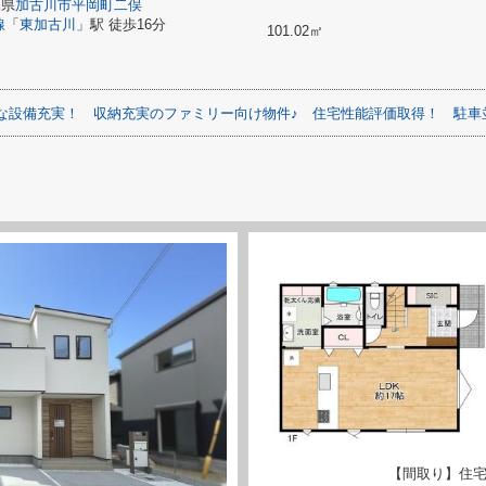
庫県
加古川市
平岡町二俣
線
「
東加古川
」駅 徒歩16分
101.02㎡
な設備充実！
収納充実のファミリー向け物件♪
住宅性能評価取得！
駐車
【間取り】住宅