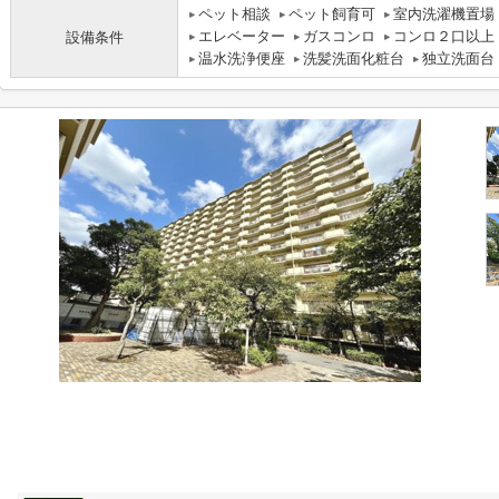
ペット相談
ペット飼育可
室内洗濯機置場
エレベーター
ガスコンロ
コンロ２口以上
設備条件
温水洗浄便座
洗髪洗面化粧台
独立洗面台