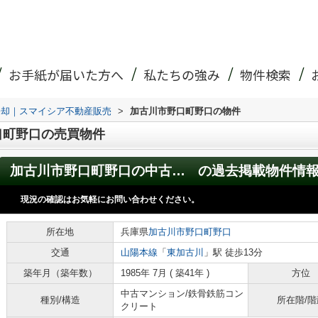
お手紙が届いた方へ
私たちの強み
物件検索
売却｜スマイシア不動産販売
>
加古川市野口町野口の物件
口町野口の売買物件
加古川市野口町野口の中古マンション
の過去掲載物件情
現況の確認はお気軽にお問い合わせください。
所在地
兵庫県
加古川市
野口町野口
交通
山陽本線
「
東加古川
」駅 徒歩13分
築年月（築年数）
1985年 7月 ( 築41年 )
方位
中古マンション/鉄骨鉄筋コン
種別/構造
所在階/階
クリート