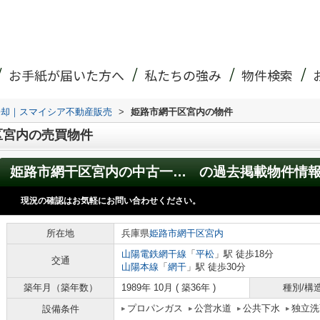
お手紙が届いた方へ
私たちの強み
物件検索
売却｜スマイシア不動産販売
>
姫路市網干区宮内の物件
区宮内の売買物件
姫路市網干区宮内の中古一戸建
の過去掲載物件情
現況の確認はお気軽にお問い合わせください。
所在地
兵庫県
姫路市
網干区宮内
山陽電鉄網干線
「
平松
」駅 徒歩18分
交通
山陽本線
「
網干
」駅 徒歩30分
築年月（築年数）
1989年 10月 ( 築36年 )
種別/構
プロパンガス
公営水道
公共下水
独立洗
設備条件