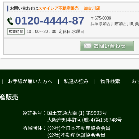
お問い合わせは
スマイシア不動産販売 加古川店
0120-4444-87
〒675-0039
兵庫県加古川市加古川町粟津2
10：00～20：00 定休日:水曜日
お手紙が届いた方へ
私達の強み
物件検索
お
動産販売
免許番号：国土交通大臣 (1) 第9993号
大阪府知事許可(般-4)第158748号
所属団体：(公社)全日本不動産協会会員
(公社)不動産保証協会会員