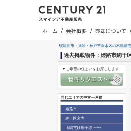
ホーム
会社概要
売却について
寝屋川市・旭区・神戸市垂水区の不動産
過去掲載物件：姫路市網干
▼ご希望の住まいをお探しします
同じエリアの中古一戸建
姫路市
網干区宮内
山陽電鉄網干線 平松