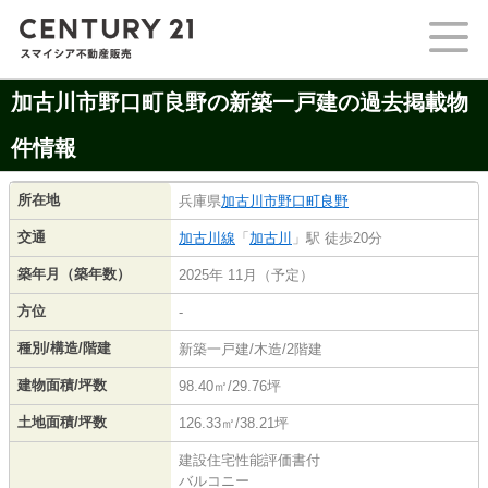
加古川市野口町良野の新築一戸建の過去掲載物
件情報
所在地
兵庫県
加古川市
野口町良野
交通
加古川線
「
加古川
」駅 徒歩20分
築年月（築年数）
2025年 11月（予定）
方位
-
種別/構造/階建
新築一戸建/木造/2階建
建物面積/坪数
98.40㎡/29.76坪
土地面積/坪数
126.33㎡/38.21坪
建設住宅性能評価書付
バルコニー