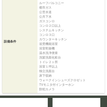
ルーフバルコニー
都市ガス
公営水道
公共下水
ガスコンロ
コンロ２口以上
システムキッチン
コンロ３口
カウンターキッチン
設備条件
追焚機能浴室
浴室乾燥機
温水洗浄便座
洗髪洗面化粧台
トイレ２ヶ所
浴室１坪以上
独立洗面台
床下収納
ウォークインシューズクロゼット
TVモニタ付インターホン
防犯カメラ