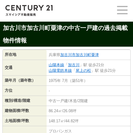
加古川市加古川町粟津の中古一戸建の過去掲載
物件情報
所在地
兵庫県
加古川市
加古川町粟津
山陽本線
「
加古川
」駅 徒歩21分
交通
山陽電鉄本線
「
尾上の松
」駅 徒歩21分
築年月（築年数）
1975年 7月（築51年）
方位
-
種別/構造/階建
中古一戸建/木造/2階建
建物面積/坪数
86.24㎡/26.08坪
土地面積/坪数
148.17㎡/44.82坪
プロパンガス