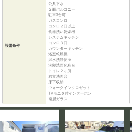
公共下水
２面バルコニー
駐車3台可
ガスコンロ
コンロ２口以上
食器洗い乾燥機
システムキッチン
コンロ３口
設備条件
カウンターキッチン
浴室乾燥機
温水洗浄便座
洗髪洗面化粧台
トイレ２ヶ所
独立洗面台
床下収納
ウォークインクロゼット
TVモニタ付インターホン
複層ガラス