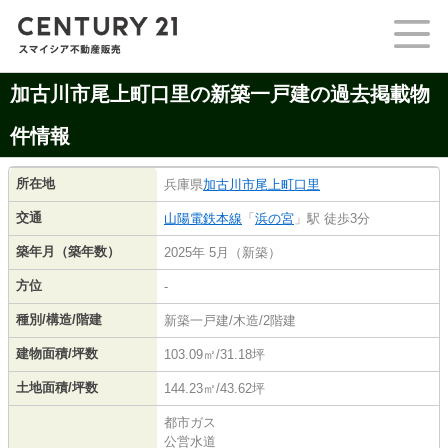
加古川市尾上町口里の新築一戸建の過去掲載物
件情報
所在地
兵庫県
加古川市
尾上町口里
交通
山陽電鉄本線
「
浜の宮
」駅 徒歩3分
築年月（築年数）
2025年 5月（新築）
方位
-
種別/構造/階建
新築一戸建/木造/2階建
建物面積/坪数
103.09㎡/31.18坪
土地面積/坪数
144.23㎡/43.62坪
都市ガス
公営水道