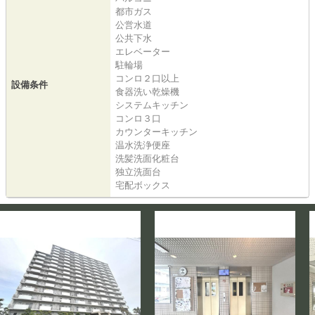
都市ガス
公営水道
公共下水
エレベーター
駐輪場
コンロ２口以上
設備条件
食器洗い乾燥機
システムキッチン
コンロ３口
カウンターキッチン
温水洗浄便座
洗髪洗面化粧台
独立洗面台
宅配ボックス