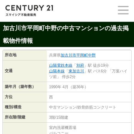
加古川市平岡町中野の中古マンションの過去掲
載物件情報
所在地
兵庫県
加古川市
平岡町中野
山陽電鉄本線
「
別府
」駅 徒歩19分
交通
山陽本線
「
東加古川
」駅 バス6分 「万葉ハイ
ツ前」 停歩2分
築年月（築年数）
1990年 4月（築36年）
方位
西
種別/構造
中古マンション/鉄骨鉄筋コンクリート
所在階/階建
3階/15階建
室内洗濯機置場
バルコニー