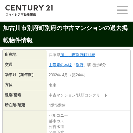
加古川市別府町別府の中古マンションの過去掲
載物件情報
所在地
兵庫県
加古川市
別府町別府
交通
山陽電鉄本線
「
別府
」駅 徒歩6分
築年月（築年数）
2002年 4月（築24年）
方位
南東
種別/構造
中古マンション/鉄筋コンクリート
所在階/階建
4階/6階建
バルコニー
都市ガス
公営水道
公共下水