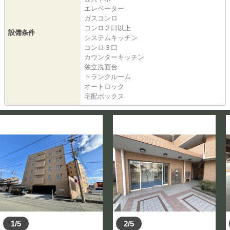
エレベーター
ガスコンロ
コンロ２口以上
設備条件
システムキッチン
コンロ３口
カウンターキッチン
独立洗面台
トランクルーム
オートロック
宅配ボックス
1/5
2/5