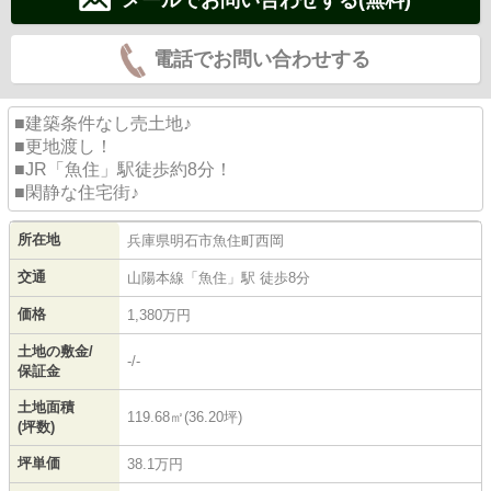
電話でお問い合わせする
■建築条件なし売土地♪
■更地渡し！
■JR「魚住」駅徒歩約8分！
■閑静な住宅街♪
所在地
兵庫県
明石市
魚住町西岡
交通
山陽本線
「
魚住
」駅 徒歩8分
価格
1,380万円
土地の敷金/
-/-
保証金
土地面積
119.68㎡(36.20坪)
(坪数)
坪単価
38.1万円