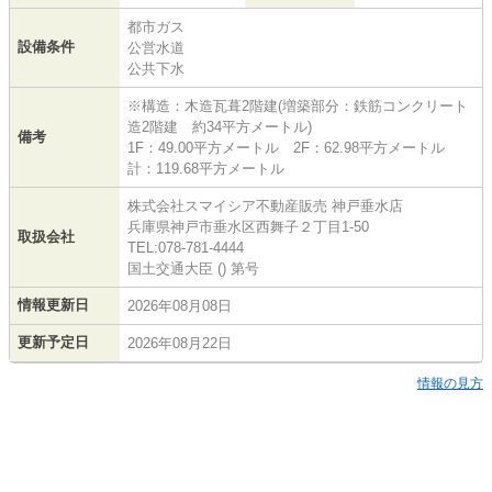
都市ガス
設備条件
公営水道
公共下水
※構造：木造瓦葺2階建(増築部分：鉄筋コンクリート
造2階建 約34平方メートル)
備考
1F：49.00平方メートル 2F：62.98平方メートル
計：119.68平方メートル
株式会社スマイシア不動産販売 神戸垂水店
兵庫県神戸市垂水区西舞子２丁目1-50
取扱会社
TEL:078-781-4444
国土交通大臣 () 第号
情報更新日
2026年08月08日
更新予定日
2026年08月22日
情報の見方