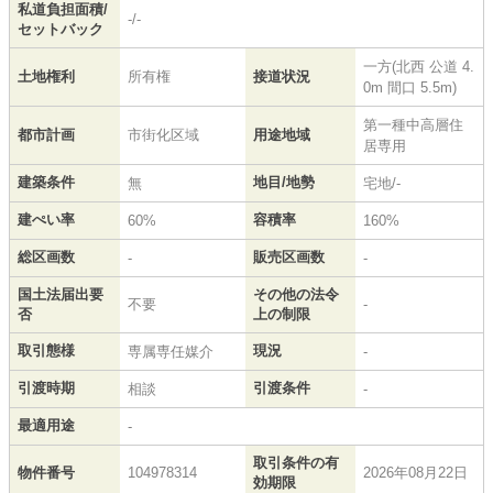
私道負担面積/
-/-
セットバック
一方(北西 公道 4.
土地権利
所有権
接道状況
0m 間口 5.5m)
第一種中高層住
都市計画
市街化区域
用途地域
居専用
建築条件
地目/地勢
無
宅地/-
建ぺい率
容積率
60%
160%
総区画数
販売区画数
-
-
国土法届出要
その他の法令
不要
-
否
上の制限
取引態様
現況
専属専任媒介
-
引渡時期
引渡条件
相談
-
最適用途
-
取引条件の有
物件番号
104978314
2026年08月22日
効期限