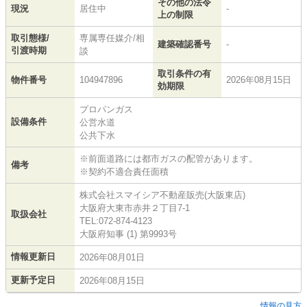
その他の法令
現況
居住中
-
上の制限
取引態様/
専属専任媒介/相
建築確認番号
-
引渡時期
談
取引条件の有
物件番号
104947896
2026年08月15日
効期限
プロパンガス
設備条件
公営水道
公共下水
※前面道路には都市ガスの配管があります。
備考
※契約不適合責任面積
株式会社スマイシア不動産販売(大阪東店)
大阪府大東市赤井２丁目7-1
取扱会社
TEL:072-874-4123
大阪府知事 (1) 第9993号
情報更新日
2026年08月01日
更新予定日
2026年08月15日
情報の見方