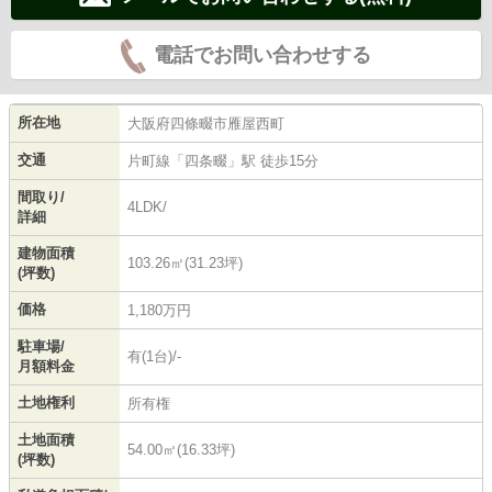
電話でお問い合わせする
所在地
大阪府
四條畷市
雁屋西町
交通
片町線
「
四条畷
」駅 徒歩15分
間取り/
4LDK/
詳細
建物面積
103.26㎡(31.23坪)
(坪数)
価格
1,180万円
駐車場/
有(1台)/-
月額料金
土地権利
所有権
土地面積
54.00㎡(16.33坪)
(坪数)