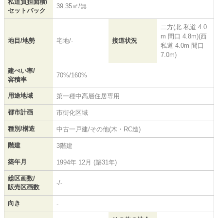
私道負担面積/
39.35㎡/無
セットバック
二方(北 私道 4.0
m 間口 4.8m)(西
地目/地勢
宅地/-
接道状況
私道 4.0m 間口
7.0m)
建ぺい率/
70%/160%
容積率
用途地域
第一種中高層住居専用
都市計画
市街化区域
種別/構造
中古一戸建/その他(木・RC造)
階建
3階建
築年月
1994年 12月 (築31年)
総区画数/
-/-
販売区画数
向き
-