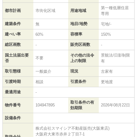
第一種低層住居
都市計画
市街化区域
用途地域
専用
建築条件
地目/地勢
無
宅地/-
建ぺい率
容積率
60%
150%
総区画数
販売区画数
-
-
国土法届出要
その他の法令
景観法/日影制限
不要
否
上の制限
有
取引態様
現況
一般媒介
古家有
引渡時期
引渡条件
相談
更地渡
最適用途
-
取引条件の有
物件番号
104947895
2026年08月22日
効期限
設備条件
株式会社スマイシア不動産販売(大阪東店)
大阪府大東市赤井２丁目7-1
取扱会社