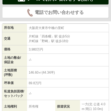
電話でお問い合わせする
所在地
大阪府
大東市
中楠の里町
片町線
「
四条畷
」駅 徒歩5分
交通
片町線
「
野崎
」駅 徒歩18分
価格
3,980万円
土地の敷金/
-/-
保証金
土地面積
146.60㎡(44.34坪)
(坪数)
坪単価
89.8万円
私道負担面積/
-/-
セットバック
一方(北 公道 4.0
土地権利
所有権
接道状況
m 間口 10.0m)