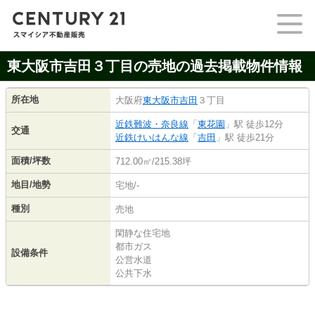
東大阪市吉田３丁目の売地の過去掲載物件情報
所在地
大阪府
東大阪市
吉田
３丁目
近鉄難波・奈良線
「
東花園
」駅 徒歩12分
交通
近鉄けいはんな線
「
吉田
」駅 徒歩21分
面積/坪数
712.00㎡/215.38坪
地目/地勢
宅地/-
種別
売地
閑静な住宅地
都市ガス
設備条件
公営水道
公共下水