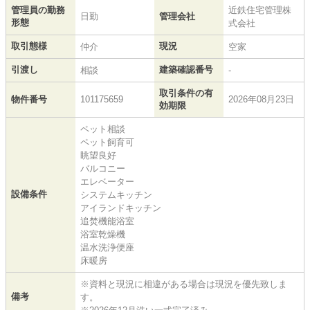
管理員の勤務
近鉄住宅管理株
日勤
管理会社
形態
式会社
取引態様
現況
仲介
空家
引渡し
建築確認番号
相談
-
取引条件の有
物件番号
101175659
2026年08月23日
効期限
ペット相談
ペット飼育可
眺望良好
バルコニー
エレベーター
設備条件
システムキッチン
アイランドキッチン
追焚機能浴室
浴室乾燥機
温水洗浄便座
床暖房
※資料と現況に相違がある場合は現況を優先致しま
備考
す。