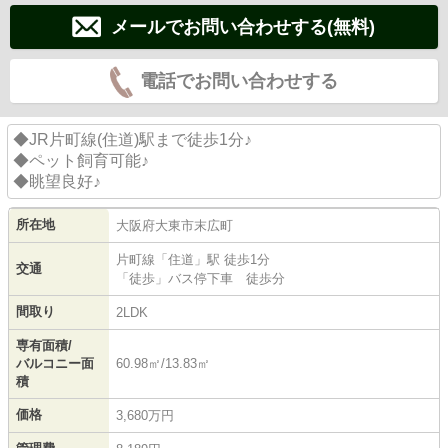
メールでお問い合わせする(無料)
電話でお問い合わせする
◆JR片町線(住道)駅まで徒歩1分♪
◆ペット飼育可能♪
◆眺望良好♪
所在地
大阪府
大東市
末広町
片町線
「
住道
」駅 徒歩1分
交通
「徒歩」バス停下車 徒歩分
間取り
2LDK
専有面積/
バルコニー面
60.98㎡/13.83㎡
積
価格
3,680万円