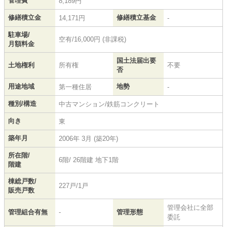
管理費
8,189円
修繕積立金
修繕積立基金
14,171円
-
駐車場/
空有/16,000円 (非課税)
月額料金
国土法届出要
土地権利
所有権
不要
否
用途地域
地勢
第一種住居
-
種別/構造
中古マンション/鉄筋コンクリート
向き
東
築年月
2006年 3月 (築20年)
所在階/
6階/ 26階建 地下1階
階建
棟総戸数/
227戸/1戸
販売戸数
管理会社に全部
管理組合有無
-
管理形態
委託