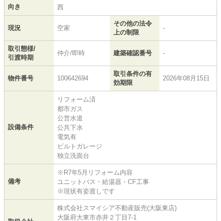
向き
西
その他の法令
現況
空家
-
上の制限
取引態様/
仲介/即時
建築確認番号
-
引渡時期
取引条件の有
物件番号
100642694
2026年08月15日
効期限
リフォーム済
都市ガス
公営水道
設備条件
公共下水
電気有
ビルトガレージ
独立洗面台
※R7年5月リフォーム内容
備考
ユニットバス・給湯器・CF工事
※現状有姿渡しです
株式会社スマイシア不動産販売(大阪東店)
大阪府大東市赤井２丁目7-1