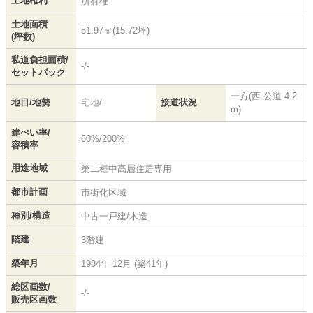
土地権利
所有権
土地面積
51.97㎡(15.72坪)
(坪数)
私道負担面積/
-/-
セットバック
一方(西 公道 4.2
地目/地勢
宅地/-
接道状況
m)
建ぺい率/
60%/200%
容積率
用途地域
第二種中高層住居専用
都市計画
市街化区域
種別/構造
中古一戸建/木造
階建
3階建
築年月
1984年 12月 (築41年)
総区画数/
-/-
販売区画数