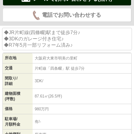
電話でお問い合わせする
◆JR片町線(四條畷)駅まで徒歩7分♪
◆3DKのガレージ付き住宅♪
◆R7年5月一部リフォーム済み♪
所在地
大阪府
大東市
明美の里町
交通
片町線
「
四条畷
」駅 徒歩7分
間取り/
3DK/
詳細
建物面積
87.61㎡(26.5坪)
(坪数)
価格
980万円
駐車場/
有/-
月額料金