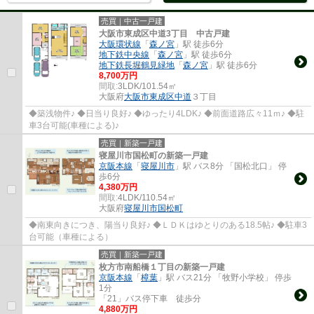
売買｜中古一戸建
大阪市東成区中道3丁目 中古戸建
大阪環状線
「
森ノ宮
」駅 徒歩6分
地下鉄中央線
「
森ノ宮
」駅 徒歩6分
地下鉄長堀鶴見緑地
「
森ノ宮
」駅 徒歩6分
8,700万円
間取:
3LDK/101.54㎡
大阪府
大阪市東成区
中道
３丁目
◆築浅物件♪ ◆日当り良好♪ ◆ゆったり4LDK♪ ◆前面道路広々11ｍ♪ ◆駐
車3台可能(車種による)♪
売買｜新築一戸建
寝屋川市国松町の新築一戸建
京阪本線
「
寝屋川市
」駅 バス8分 「国松北口」 停
歩6分
4,380万円
間取:
4LDK/110.54㎡
大阪府
寝屋川市
国松町
◆南東向きにつき、陽当り良好♪ ◆ＬＤＫはゆとりのある18.5帖♪ ◆駐車3
台可能（車種による）
売買｜新築一戸建
枚方市南船橋１丁目の新築一戸建
京阪本線
「
樟葉
」駅 バス21分 「牧野小学校」 停歩
1分
「21」バス停下車 徒歩分
4,880万円