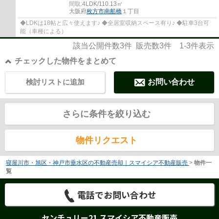
間取:
4LDK/110.13㎡
大阪府
枚方市
南船橋
１丁目
◆LDKは18帖と広々使えます♪ ◆全居室収納スペース有り♪ ◆駐車3台可
能（車種による）
該当公開件数
3
件 販売数
3
件
1-3
件表示
チェックした物件をまとめて
検討リストに追加
お問い合わせ
さらに条件を絞り込む
物件リクエスト
寝屋川市・旭区・神戸市垂水区の不動産売却｜スマイシア不動産販売
>
物件一
覧
電話でお問い合わせ
センチュリー21 スマイシア不動産販売