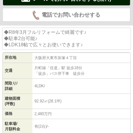
電話でお問い合わせする
◆R8年3月フルリフォームで綺麗です♪
◆駐車2台可能♪
◆LDK18帖で広々とお使いできます♪
所在地
大阪府
大東市
灰塚
４丁目
片町線
「
住道
」駅 徒歩18分
交通
「徒歩」バス停下車 徒歩分
間取り/
4LDK/
詳細
建物面積
92.92㎡(28.1坪)
(坪数)
価格
2,480万円
駐車場/
有(2台)/-
月額料金