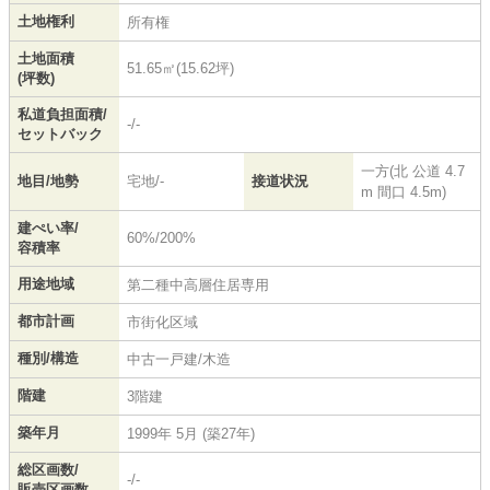
土地権利
所有権
土地面積
51.65㎡(15.62坪)
(坪数)
私道負担面積/
-/-
セットバック
一方(北 公道 4.7
地目/地勢
宅地/-
接道状況
m 間口 4.5m)
建ぺい率/
60%/200%
容積率
用途地域
第二種中高層住居専用
都市計画
市街化区域
種別/構造
中古一戸建/木造
階建
3階建
築年月
1999年 5月 (築27年)
総区画数/
-/-
販売区画数