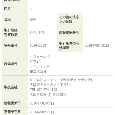
向き
北
その他の法令
現況
空家
-
上の制限
取引態様/
仲介/即時
建築確認番号
-
引渡時期
取引条件の有
物件番号
102642263
2026年08月21日
効期限
リフォーム済
駐車2台可
設備条件
トイレ２ヶ所
独立洗面台
株式会社スマイシア不動産販売(大阪東店)
大阪府大東市赤井２丁目7-1
取扱会社
TEL:072-874-4123
大阪府知事 (1) 第9993号
情報更新日
2026年08月07日
更新予定日
2026年08月21日