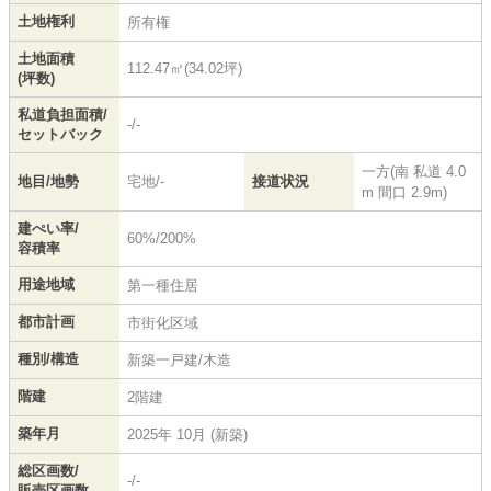
土地権利
所有権
土地面積
112.47㎡(34.02坪)
(坪数)
私道負担面積/
-/-
セットバック
一方(南 私道 4.0
地目/地勢
宅地/-
接道状況
m 間口 2.9m)
建ぺい率/
60%/200%
容積率
用途地域
第一種住居
都市計画
市街化区域
種別/構造
新築一戸建/木造
階建
2階建
築年月
2025年 10月 (新築)
総区画数/
-/-
販売区画数