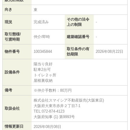
向き
東
その他の法令
現況
完成済み
-
上の制限
取引態様/
仲介/即時
建築確認番号
-
引渡時期
取引条件の有
物件番号
100345844
2026年08月22日
効期限
陽当り良好
駐車2台可
設備条件
トイレ２ヶ所
屋根裏収納
備考
※仲介手数料：80万円
株式会社スマイシア不動産販売(大阪東店)
大阪府大東市赤井２丁目7-1
取扱会社
TEL:072-874-4123
大阪府知事 (1) 第9993号
情報更新日
2026年08月08日