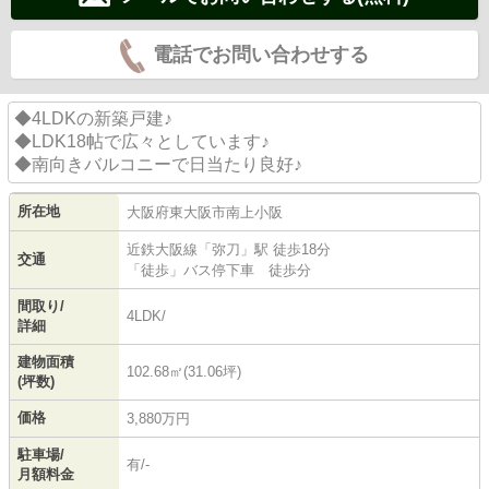
電話でお問い合わせする
◆4LDKの新築戸建♪
◆LDK18帖で広々としています♪
◆南向きバルコニーで日当たり良好♪
所在地
大阪府
東大阪市
南上小阪
近鉄大阪線
「
弥刀
」駅 徒歩18分
交通
「徒歩」バス停下車 徒歩分
間取り/
4LDK/
詳細
建物面積
102.68㎡(31.06坪)
(坪数)
価格
3,880万円
駐車場/
有/-
月額料金