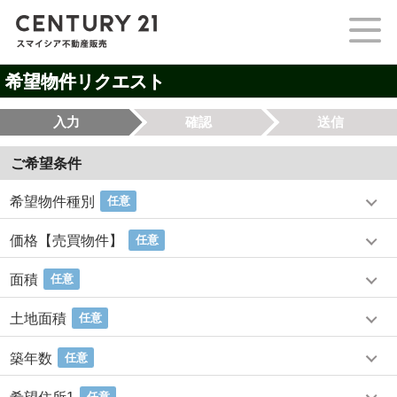
希望物件リクエスト
入力
確認
送信
ご希望条件
希望物件種別
任意
価格【売買物件】
任意
面積
任意
土地面積
任意
築年数
任意
任意