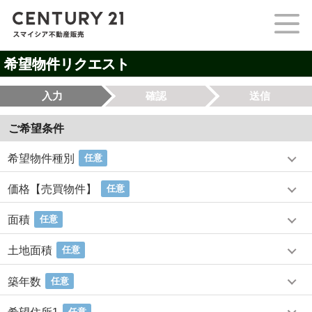
希望物件リクエスト
入力
確認
送信
ご希望条件
希望物件種別
任意
価格【売買物件】
任意
面積
任意
土地面積
任意
築年数
任意
任意