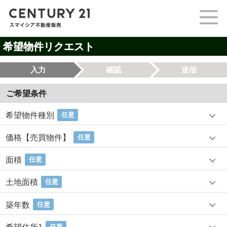
希望物件リクエスト
入力
確認
送信
ご希望条件
希望物件種別
任意
価格【売買物件】
任意
面積
任意
土地面積
任意
築年数
任意
任意