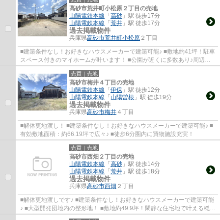
高砂市荒井町小松原２丁目の売地
山陽電鉄本線
「
高砂
」駅 徒歩17分
山陽電鉄本線
「
荒井
」駅 徒歩17分
過去掲載物件
兵庫県
高砂市
荒井町小松原
２丁目
■建築条件なし！お好きなハウスメーカーで建築可能♪ ■敷地約41坪！駐車
スペース付きのマイホームが叶います！ ■公園が近くに多数あり♪周辺施
設も充実！
売買｜売地
高砂市梅井４丁目の売地
山陽電鉄本線
「
伊保
」駅 徒歩12分
山陽電鉄本線
「
山陽曽根
」駅 徒歩19分
過去掲載物件
兵庫県
高砂市
梅井
４丁目
■解体更地渡し！ ■建築条件なし！お好きなハウスメーカーで建築可能♪ ■
有効敷地面積：約66.19坪で広々♪ ■徒歩6分圏内に買物施設充実！
売買｜売地
高砂市西畑２丁目の売地
山陽電鉄本線
「
高砂
」駅 徒歩14分
山陽電鉄本線
「
荒井
」駅 徒歩18分
過去掲載物件
兵庫県
高砂市
西畑
２丁目
■解体更地渡しです♪ ■建築条件なし！お好きなハウスメーカーで建築可能
♪ ■大型開発団地内の整形地！ ■敷地約49.9坪！閑静な住宅地で叶える穏や
かな新生活☆