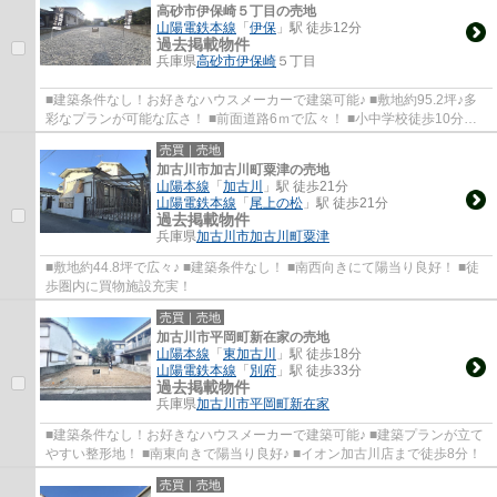
高砂市伊保崎５丁目の売地
山陽電鉄本線
「
伊保
」駅 徒歩12分
過去掲載物件
兵庫県
高砂市
伊保崎
５丁目
■建築条件なし！お好きなハウスメーカーで建築可能♪ ■敷地約95.2坪♪多
彩なプランが可能な広さ！ ■前面道路6ｍで広々！ ■小中学校徒歩10分圏
内！
売買｜売地
加古川市加古川町粟津の売地
山陽本線
「
加古川
」駅 徒歩21分
山陽電鉄本線
「
尾上の松
」駅 徒歩21分
過去掲載物件
兵庫県
加古川市
加古川町粟津
■敷地約44.8坪で広々♪ ■建築条件なし！ ■南西向きにて陽当り良好！ ■徒
歩圏内に買物施設充実！
売買｜売地
加古川市平岡町新在家の売地
山陽本線
「
東加古川
」駅 徒歩18分
山陽電鉄本線
「
別府
」駅 徒歩33分
過去掲載物件
兵庫県
加古川市
平岡町新在家
■建築条件なし！お好きなハウスメーカーで建築可能♪ ■建築プランが立て
やすい整形地！ ■南東向きで陽当り良好♪ ■イオン加古川店まで徒歩8分！
売買｜売地