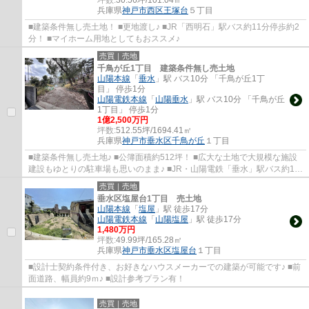
兵庫県
神戸市西区
王塚台
５丁目
■建築条件無し売土地！ ■更地渡し♪ ■JR「西明石」駅バス約11分停歩約2
分！ ■マイホーム用地としてもおススメ♪
売買｜売地
千鳥が丘1丁目 建築条件無し売土地
山陽本線
「
垂水
」駅 バス10分 「千鳥が丘1丁
目」 停歩1分
山陽電鉄本線
「
山陽垂水
」駅 バス10分 「千鳥が丘
1丁目」 停歩1分
1億2,500万円
坪数:
512.55坪/1694.41㎡
兵庫県
神戸市垂水区
千鳥が丘
１丁目
■建築条件無し売土地♪ ■公簿面積約512坪！ ■広大な土地で大規模な施設
建設もゆとりの駐車場も思いのまま♪ ■JR・山陽電鉄「垂水」駅バス約10
分停歩約1分！
売買｜売地
垂水区塩屋台1丁目 売土地
山陽本線
「
塩屋
」駅 徒歩17分
山陽電鉄本線
「
山陽塩屋
」駅 徒歩17分
1,480万円
坪数:
49.99坪/165.28㎡
兵庫県
神戸市垂水区
塩屋台
１丁目
■設計士契約条件付き、お好きなハウスメーカーでの建築が可能です♪ ■前
面道路、幅員約9ｍ♪ ■設計参考プラン有！
売買｜売地