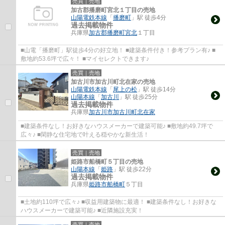
売買｜売地
加古郡播磨町宮北１丁目の売地
山陽電鉄本線
「
播磨町
」駅 徒歩4分
過去掲載物件
兵庫県
加古郡播磨町
宮北
１丁目
■山電「播磨町」駅徒歩4分の好立地！ ■建築条件付き！参考プラン有♪ ■
敷地約53.6坪で広々！ ■マイセレクトできます♪
売買｜売地
加古川市加古川町北在家の売地
山陽電鉄本線
「
尾上の松
」駅 徒歩14分
山陽本線
「
加古川
」駅 徒歩25分
過去掲載物件
兵庫県
加古川市
加古川町北在家
■建築条件なし！お好きなハウスメーカーで建築可能♪ ■敷地約49.7坪で
広々♪ ■閑静な住宅地で叶える穏やかな新生活！
売買｜売地
姫路市船橋町５丁目の売地
山陽本線
「
姫路
」駅 徒歩22分
過去掲載物件
兵庫県
姫路市
船橋町
５丁目
■土地約110坪で広々♪ ■収益用建築物に最適！ ■建築条件なし！お好きな
ハウスメーカーで建築可能♪ ■近隣施設充実！
売買｜売地