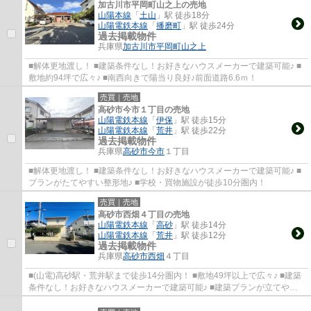
加古川市平岡町山之上の売地
山陽本線
「
土山
」駅 徒歩18分
山陽電鉄本線
「
播磨町
」駅 徒歩24分
過去掲載物件
兵庫県
加古川市
平岡町山之上
■解体更地渡し！ ■建築条件なし！お好きなハウスメーカーで建築可能♪ ■
敷地約94坪で広々♪ ■南西向きで陽当り良好♪前面道路6.6ｍ！
売買｜売地
高砂市今市１丁目の売地
山陽電鉄本線
「
伊保
」駅 徒歩15分
山陽電鉄本線
「
荒井
」駅 徒歩22分
過去掲載物件
兵庫県
高砂市
今市
１丁目
■解体更地渡し！ ■建築条件なし！お好きなハウスメーカーで建築可能♪ ■
プランがたてやすい整形地♪ ■学校・買物施設が徒歩10分圏内！
売買｜売地
高砂市西畑４丁目の売地
山陽電鉄本線
「
高砂
」駅 徒歩14分
山陽電鉄本線
「
荒井
」駅 徒歩12分
過去掲載物件
兵庫県
高砂市
西畑
４丁目
■(山電)高砂駅・荒井駅まで徒歩14分圏内！ ■敷地49坪以上で広々♪ ■建築
条件なし！お好きなハウスメーカーで建築可能♪ ■建築プランが立てやす
い整形地！