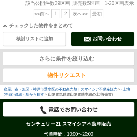
該当公開件数
29
区画 販売数
5
区画
1-20
区画表示
1
2
<<前へ
次へ>>
最初
チェックした物件をまとめて
検討リストに追加
お問い合わせ
さらに条件を絞り込む
物件リクエスト
寝屋川市・旭区・神戸市垂水区の不動産売却｜スマイシア不動産販売
>
(土地
(売買))路線・駅から探す
>
山陽電気鉄道山陽電鉄本線の土地(売買)
電話でお問い合わせ
センチュリー21 スマイシア不動産販売
営業時間：10:00～20:00