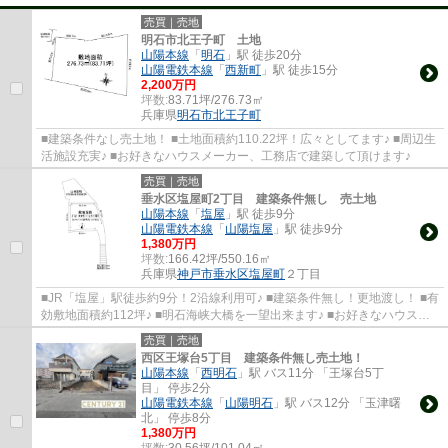
売買｜売地
明石市北王子町 土地
山陽本線
「
明石
」駅 徒歩20分
山陽電鉄本線
「
西新町
」駅 徒歩15分
2,200万円
坪数:
83.71坪/276.73㎡
兵庫県
明石市
北王子町
■建築条件なし売土地！ ■土地面積約110.22坪！広々としてます♪ ■周辺生
活施設充実♪ ■お好きなハウスメーカー、工務店で建築して頂けます♪
売買｜売地
垂水区塩屋町2丁目 建築条件無し 売土地
山陽本線
「
塩屋
」駅 徒歩9分
山陽電鉄本線
「
山陽塩屋
」駅 徒歩9分
1,380万円
坪数:
166.42坪/550.16㎡
兵庫県
神戸市垂水区
塩屋町
２丁目
■JR「塩屋」駅徒歩約9分！2沿線利用可♪ ■建築条件無し！更地渡し！ ■有
効敷地面積約112坪♪ ■明石海峡大橋を一望出来ます♪ ■お好きなハウスメ
ーカー・工務店で建築可能♪
売買｜売地
西区王塚台5丁目 建築条件無し売土地！
山陽本線
「
西明石
」駅 バス11分 「王塚台5丁
目」 停歩2分
山陽電鉄本線
「
山陽明石
」駅 バス12分 「玉津曙
北」 停歩8分
1,380万円
坪数:
30.56坪/101.04㎡