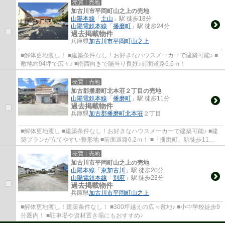
売買｜売地
加古川市平岡町山之上の売地
山陽本線
「
土山
」駅 徒歩18分
山陽電鉄本線
「
播磨町
」駅 徒歩24分
過去掲載物件
兵庫県
加古川市
平岡町山之上
■解体更地渡し！ ■建築条件なし！お好きなハウスメーカーで建築可能♪ ■
敷地約94坪で広々♪ ■南西向きで陽当り良好♪前面道路6.6ｍ！
売買｜売地
加古郡播磨町北本荘２丁目の売地
山陽電鉄本線
「
播磨町
」駅 徒歩11分
過去掲載物件
兵庫県
加古郡播磨町
北本荘
２丁目
■解体更地渡し ■建築条件なし！お好きなハウスメーカーで建築可能♪ ■建
築プランが立てやすい整形地 ■前面道路6.2ｍ！ ■「播磨町」駅徒歩11
分！
売買｜売地
加古川市平岡町山之上の売地
山陽本線
「
東加古川
」駅 徒歩20分
山陽電鉄本線
「
別府
」駅 徒歩23分
過去掲載物件
兵庫県
加古川市
平岡町山之上
■解体更地渡し！建築条件なし！ ■300坪越えの広々敷地♪ ■小中学校徒歩9
分圏内！ ■駐車場や資材置き場にもおすすめ♪