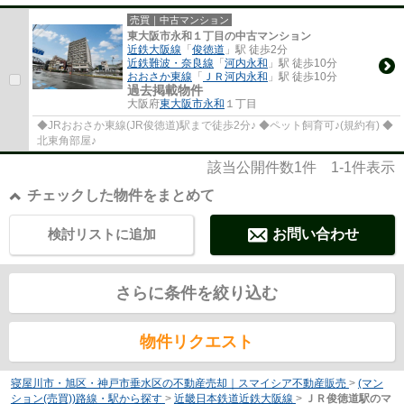
売買｜中古マンション
東大阪市永和１丁目の中古マンション
近鉄大阪線
「
俊徳道
」駅 徒歩2分
近鉄難波・奈良線
「
河内永和
」駅 徒歩10分
おおさか東線
「
ＪＲ河内永和
」駅 徒歩10分
過去掲載物件
大阪府
東大阪市
永和
１丁目
◆JRおおさか東線(JR俊徳道)駅まで徒歩2分♪ ◆ペット飼育可♪(規約有) ◆
北東角部屋♪
該当公開件数
1
件
1-1
件表示
チェックした物件をまとめて
検討リストに追加
お問い合わせ
さらに条件を絞り込む
物件リクエスト
寝屋川市・旭区・神戸市垂水区の不動産売却｜スマイシア不動産販売
>
(マン
ション(売買))路線・駅から探す
>
近畿日本鉄道近鉄大阪線
>
ＪＲ俊徳道駅のマ