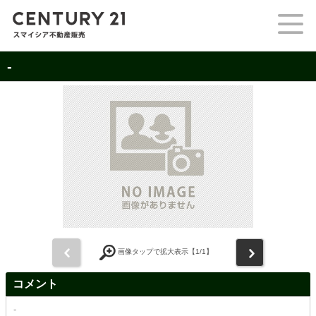
-
前
次
画像タップで拡大表示【
1
/1】
コメント
-