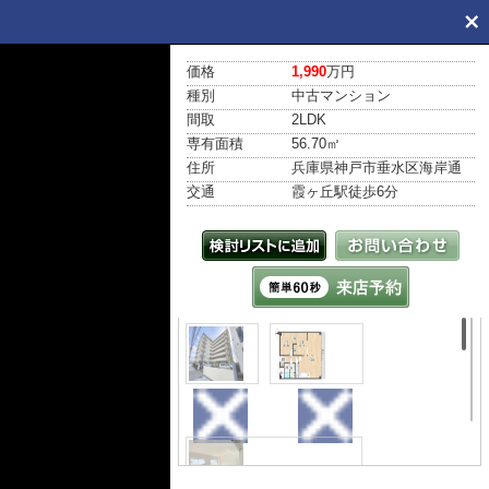
価格
1,990
万円
種別
中古マンション
間取
2LDK
専有面積
56.70㎡
住所
兵庫県神戸市垂水区海岸通
交通
霞ヶ丘駅
徒歩6分
外観
間取り