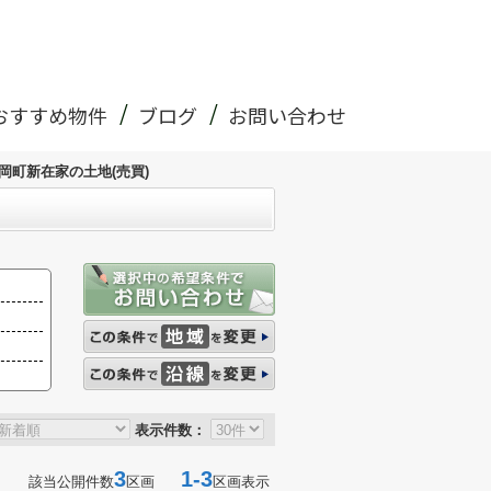
おすすめ物件
ブログ
お問い合わせ
岡町新在家の土地(売買)
表示件数：
3
1-3
該当公開件数
区画
区画表示