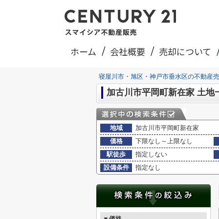
ホーム
会社概要
売却について
寝屋川市・旭区・神戸市垂水区の不動産
加古川市平岡町新在家 土地
地域
加古川市平岡町新在家
価格
下限なし～上限なし
駅徒歩
指定しない
設備条件
指定なし
▼価格