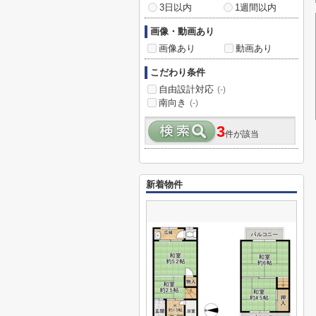
3日以内
1週間以内
画像・動画あり
画像あり
動画あり
こだわり条件
自由設計対応
(-)
南向き
(-)
3
件が該当
新着物件