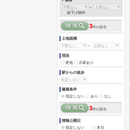
～
値下げ物件
3
件が該当
土地面積
～
現況
更地
古家あり
駅からの徒歩
建築条件
指定しない
あり
なし
3
件が該当
情報公開日
指定しない
本日