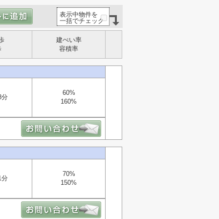
表示中物件を
一括でチェック
歩
建ぺい率
歩
容積率
60%
8分
160%
70%
1分
150%