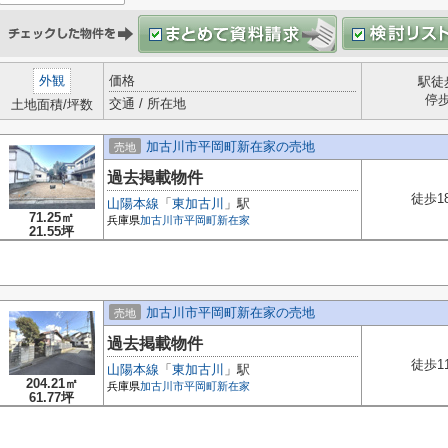
外観
価格
駅徒
停
交通 / 所在地
土地面積/坪数
加古川市平岡町新在家の売地
売地
過去掲載物件
徒歩1
山陽本線
「
東加古川
」駅
71.25㎡
兵庫県
加古川市
平岡町新在家
21.55坪
加古川市平岡町新在家の売地
売地
過去掲載物件
徒歩1
山陽本線
「
東加古川
」駅
204.21㎡
兵庫県
加古川市
平岡町新在家
61.77坪