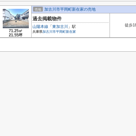
加古川市平岡町新在家の売地
売地
過去掲載物件
徒歩1
山陽本線
「
東加古川
」駅
71.25㎡
兵庫県
加古川市
平岡町新在家
21.55坪