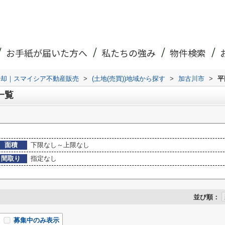
お手紙が届いた方へ
私たちの強み
物件検索
売却｜スマイシア不動産販売
>
(土地(売買))地域から探す
>
加古川市
>
平
一覧
面積
下限なし～上限なし
間取り
指定なし
並び順：
募集中のみ表示